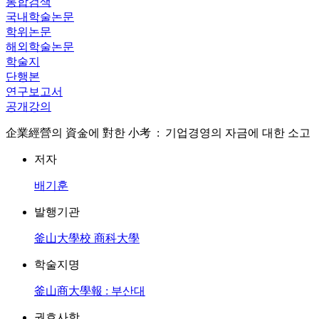
통합검색
국내학술논문
학위논문
해외학술논문
학술지
단행본
연구보고서
공개강의
企業經營의 資金에 對한 小考 : 기업경영의 자금에 대한 소고
저자
배기훈
발행기관
釜山大學校 商科大學
학술지명
釜山商大學報 : 부산대
권호사항