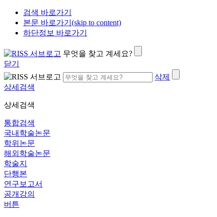
검색 바로가기
본문 바로가기(skip to content)
하단정보 바로가기
무엇을 찾고 계세요?
닫기
삭제
상세검색
상세검색
통합검색
국내학술논문
학위논문
해외학술논문
학술지
단행본
연구보고서
공개강의
버튼