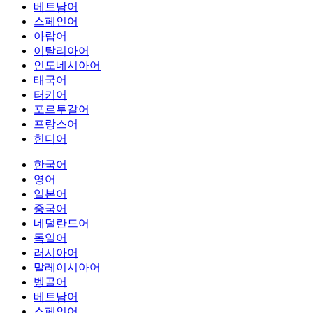
베트남어
스페인어
아랍어
이탈리아어
인도네시아어
태국어
터키어
포르투갈어
프랑스어
힌디어
한국어
영어
일본어
중국어
네덜란드어
독일어
러시아어
말레이시아어
벵골어
베트남어
스페인어