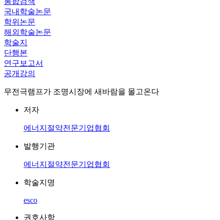
통합검색
국내학술논문
학위논문
해외학술논문
학술지
단행본
연구보고서
공개강의
무전극램프가 조명시장에 새바람을 몰고온다
저자
에너지절약전문기업협회
발행기관
에너지절약전문기업협회
학술지명
esco
권호사항