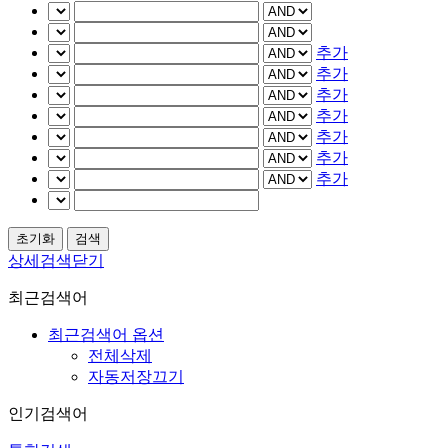
추가
추가
추가
추가
추가
추가
추가
상세검색닫기
최근검색어
최근검색어 옵션
전체삭제
자동저장끄기
인기검색어