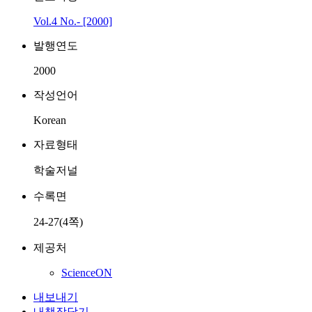
Vol.4 No.- [2000]
발행연도
2000
작성언어
Korean
자료형태
학술저널
수록면
24-27(4쪽)
제공처
ScienceON
내보내기
내책장담기