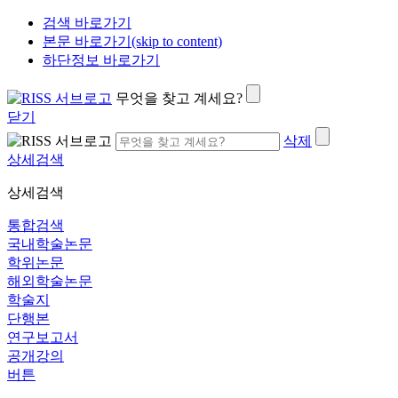
검색 바로가기
본문 바로가기(skip to content)
하단정보 바로가기
무엇을 찾고 계세요?
닫기
삭제
상세검색
상세검색
통합검색
국내학술논문
학위논문
해외학술논문
학술지
단행본
연구보고서
공개강의
버튼