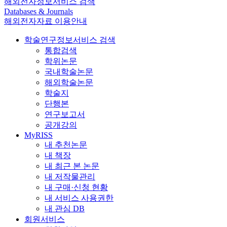
해외전자정보서비스 검색
Databases & Journals
해외전자자료 이용안내
학술연구정보서비스 검색
통합검색
학위논문
국내학술논문
해외학술논문
학술지
단행본
연구보고서
공개강의
MyRISS
내 추천논문
내 책장
내 최근 본 논문
내 저작물관리
내 구매·신청 현황
내 서비스 사용권한
내 관심 DB
회원서비스