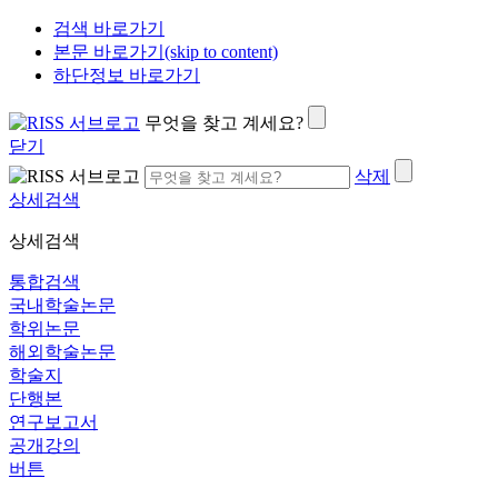
검색 바로가기
본문 바로가기(skip to content)
하단정보 바로가기
무엇을 찾고 계세요?
닫기
삭제
상세검색
상세검색
통합검색
국내학술논문
학위논문
해외학술논문
학술지
단행본
연구보고서
공개강의
버튼