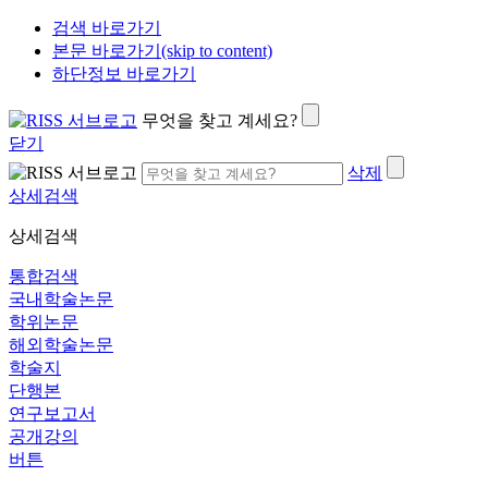
검색 바로가기
본문 바로가기(skip to content)
하단정보 바로가기
무엇을 찾고 계세요?
닫기
삭제
상세검색
상세검색
통합검색
국내학술논문
학위논문
해외학술논문
학술지
단행본
연구보고서
공개강의
버튼