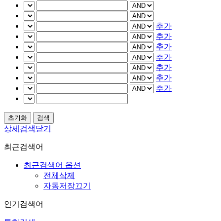
추가
추가
추가
추가
추가
추가
추가
상세검색닫기
최근검색어
최근검색어 옵션
전체삭제
자동저장끄기
인기검색어