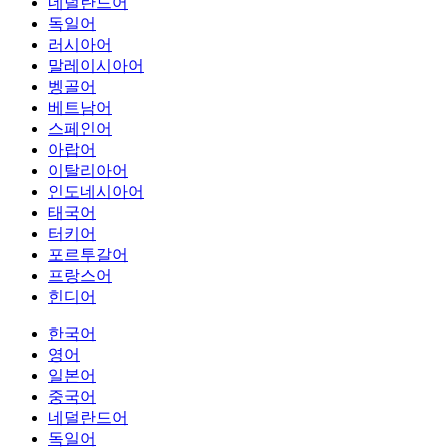
네덜란드어
독일어
러시아어
말레이시아어
벵골어
베트남어
스페인어
아랍어
이탈리아어
인도네시아어
태국어
터키어
포르투갈어
프랑스어
힌디어
한국어
영어
일본어
중국어
네덜란드어
독일어