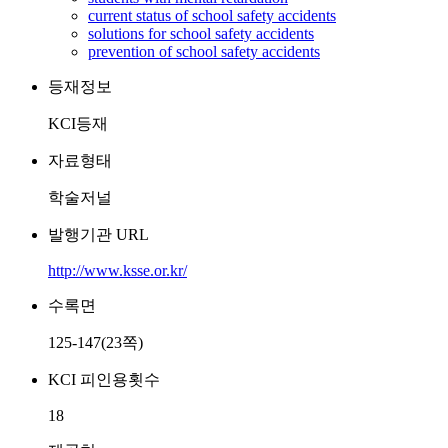
current status of school safety accidents
solutions for school safety accidents
prevention of school safety accidents
등재정보
KCI등재
자료형태
학술저널
발행기관 URL
http://www.ksse.or.kr/
수록면
125-147(23쪽)
KCI 피인용횟수
18