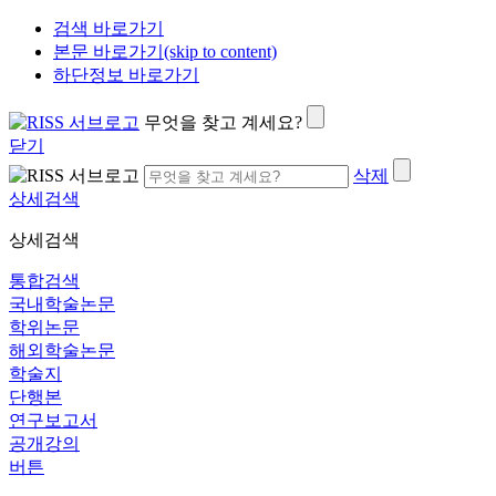
검색 바로가기
본문 바로가기(skip to content)
하단정보 바로가기
무엇을 찾고 계세요?
닫기
삭제
상세검색
상세검색
통합검색
국내학술논문
학위논문
해외학술논문
학술지
단행본
연구보고서
공개강의
버튼