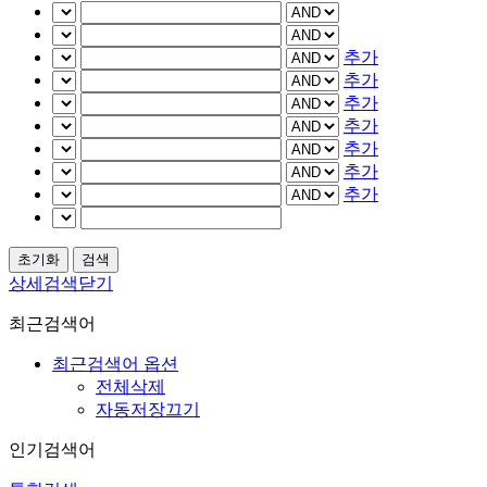
추가
추가
추가
추가
추가
추가
추가
상세검색닫기
최근검색어
최근검색어 옵션
전체삭제
자동저장끄기
인기검색어