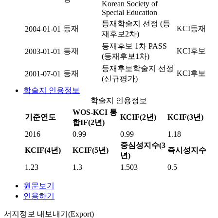
Korean Society of
Special Education
등재학술지 선정 (등
등재
KCI등재
2004-01-01
재후보2차)
등재후보 1차 PASS
등재
KCI후보
2003-01-01
(등재후보1차)
등재후보학술지 선정
등재
KCI후보
2001-07-01
(신규평가)
학술지 인용정보
학술지 인용정보
WOS-KCI 통
기준연도
KCIF(2년)
KCIF(3년)
합IF(2년)
2016
0.99
0.99
1.18
중심성지수(3
KCIF(4년)
KCIF(5년)
즉시성지수
년)
1.23
1.3
1.503
0.5
원문보기
인용하기
서지정보 내보내기(Export)