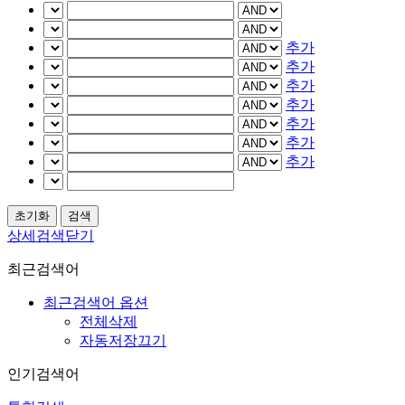
추가
추가
추가
추가
추가
추가
추가
상세검색닫기
최근검색어
최근검색어 옵션
전체삭제
자동저장끄기
인기검색어