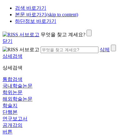
검색 바로가기
본문 바로가기(skip to content)
하단정보 바로가기
무엇을 찾고 계세요?
닫기
삭제
상세검색
상세검색
통합검색
국내학술논문
학위논문
해외학술논문
학술지
단행본
연구보고서
공개강의
버튼