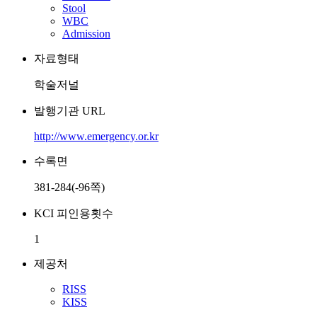
Stool
WBC
Admission
자료형태
학술저널
발행기관 URL
http://www.emergency.or.kr
수록면
381-284(-96쪽)
KCI 피인용횟수
1
제공처
RISS
KISS