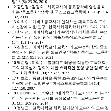
망" 8 (8): 23-30, 2010
12 권민정 ; 김경숙, "체육교사의 동료장학에 영향을 미
치는 ‘동료문화’ 탐색" 한국스포츠교육학회 15 (15): 113-
132, 2008
13 이희수, "예비초등교사가 인식하는 체육교과의 교수
자신감에 대한 연구" 한국사회체육학회 (73) : 9-22, 2018
14 함지선, "예비체육교사의 수업시연 경험을 통한 수업
전문성 신장 요인 탐색" 학습자중심교과교육학회 17
(17): 151-172, 2017
15 김철민, "예비체육교사 교육자의 교수능력 함양 중심
수업시연 운영에 관한 셀프연구" 학습자중심교과교육학
회 21 (21): 951-969, 2021
16 백준형 ; 이희수, "블랜디드 러닝을 적용한 교육대학
교의 체육실기 강의에 대한 효과적인 운영 방안 탐색" 한
국사회체육학회 (90) : 21-33, 2022
17 이호철, "동료장학을 통한 초등 초임교사의 체육수업
전략에 관한 실행연구" 한국스포츠교육학회 14 (14):
127-150, 2007
18 CHENPENG ; 박수정, "대외중국어 교사의 역량 분석:
한국의 공자학원 교사를 중심으로" 한국교원교육학회
31 (31): 269-290, 2014
19 정병근, "교육대학교 체육 실기강의 교수자의 교수 경