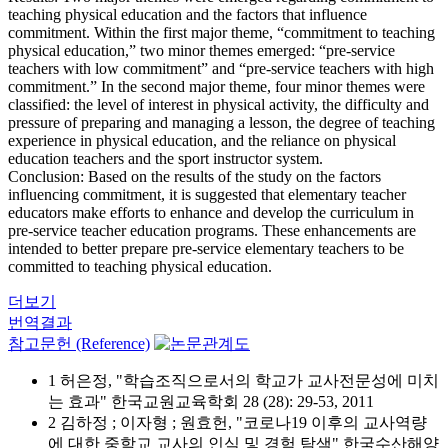
teaching physical education and the factors that influence
commitment. Within the first major theme, “commitment to teaching
physical education,” two minor themes emerged: “pre-service
teachers with low commitment” and “pre-service teachers with high
commitment.” In the second major theme, four minor themes were
classified: the level of interest in physical activity, the difficulty and
pressure of preparing and managing a lesson, the degree of teaching
experience in physical education, and the reliance on physical
education teachers and the sport instructor system.
Conclusion: Based on the results of the study on the factors
influencing commitment, it is suggested that elementary teacher
educators make efforts to enhance and develop the curriculum in
pre-service teacher education programs. These enhancements are
intended to better prepare pre-service elementary teachers to be
committed to teaching physical education.
더보기
번역결과
참고문헌 (Reference)
1 허은정, "학습조직으로서의 학교가 교사전문성에 미치
는 효과" 한국교원교육학회 28 (28): 29-53, 2011
2 김하정 ; 이자형 ; 원효헌, "코로나19 이후의 교사역량
에 대한 중학교 교사의 인식 및 경험 탐색" 한국수산해양