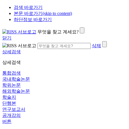
검색 바로가기
본문 바로가기(skip to content)
하단정보 바로가기
무엇을 찾고 계세요?
닫기
삭제
상세검색
상세검색
통합검색
국내학술논문
학위논문
해외학술논문
학술지
단행본
연구보고서
공개강의
버튼