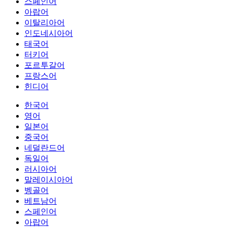
스페인어
아랍어
이탈리아어
인도네시아어
태국어
터키어
포르투갈어
프랑스어
힌디어
한국어
영어
일본어
중국어
네덜란드어
독일어
러시아어
말레이시아어
벵골어
베트남어
스페인어
아랍어