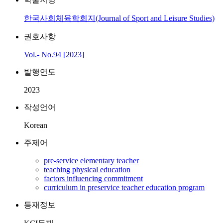
한국사회체육학회지(Journal of Sport and Leisure Studies)
권호사항
Vol.- No.94 [2023]
발행연도
2023
작성언어
Korean
주제어
pre-service elementary teacher
teaching physical education
factors influencing commitment
curriculum in preservice teacher education program
등재정보