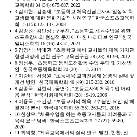
교육학회 34 (34): 675-687, 2022
3 김지헌 ; 김승재, "초등학교 체육전담교사의 일상적 학
교생활에 대한 문화기술적 사례연구" 한국스포츠교육학
회 15 (15): 123-137, 2008
4 김종원 ; 김민성 ; 구무진, "초등학교 체육수업을 위한
스포츠강사의 현실적 문제에 대한 내러티브 연구" 한국
웰니스학회 16 (16): 43-51, 2021
5 김영식 ; 박대권, "초등학교 예비 교사들의 체육 가치관
형성과정에 관한 연구" 교육연구원 28 (28): 81-99, 2012
6 정성우, "초등학교 동작도전활동 수업 부담 및 개선방
안" 한국초등체육학회 20 (20): 1-13, 2014
7 이승배 ; 서장원, "초등체육 교과전담제 운영의 실태 및
개선 방안" 한국체육학회 49 (49): 215-232, 2010
8 김종욱 ; 김현식 ; 공연주, "초등교사의 체육수업 어려
움 분석" 한국사회체육학회 (28) : 9-19, 2006
9 이용국 ; 조건상, "초등교사의 체육교수불안 요인 및 해
결전략 분석" 한국체육학회 55 (55): 263-271, 2016
10 한상모, "체육수업을 하는 초등교사들의 어려움과 교
육적 요구 탐색" 한국스포츠교육학회 27 (27): 59-80,
2020
11 최의창, "체육교육에서의 질적 연구: 발전, 현황, 전