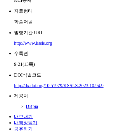
KCI등재
자료형태
학술저널
발행기관 URL
http://www.kssls.org
수록면
9-21(13쪽)
DOI식별코드
http://dx.doi.org/10.51979/KSSLS.2023.10.94.9
제공처
DBpia
내보내기
내책장담기
공유하기