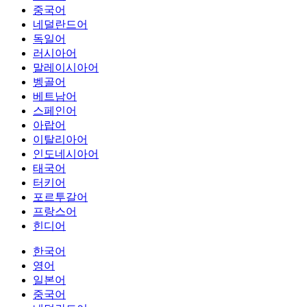
중국어
네덜란드어
독일어
러시아어
말레이시아어
벵골어
베트남어
스페인어
아랍어
이탈리아어
인도네시아어
태국어
터키어
포르투갈어
프랑스어
힌디어
한국어
영어
일본어
중국어