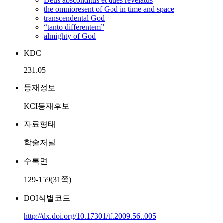
Deus absconditus et dues revelatus
the omnioresent of God in time and space
transcendental God
“tanto differentem”
almighty of God
KDC
231.05
등재정보
KCI등재후보
자료형태
학술저널
수록면
129-159(31쪽)
DOI식별코드
http://dx.doi.org/10.17301/tf.2009.56..005