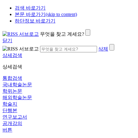
검색 바로가기
본문 바로가기(skip to content)
하단정보 바로가기
무엇을 찾고 계세요?
닫기
삭제
상세검색
상세검색
통합검색
국내학술논문
학위논문
해외학술논문
학술지
단행본
연구보고서
공개강의
버튼