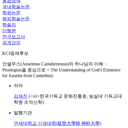
통합검색
국내학술논문
학위논문
해외학술논문
학술지
단행본
연구보고서
공개강의
KCI등재후보
안셀무스(Anselmus Cantaberiensis)의 하나님의 이해 :
Proslogion을 중심으로 = The Understanding of God's Existence
for Anselm from Canterbury
저자
김재진
(<사>한국기독교 문화진흥원, 숭실대 기독교대
학원 조직신학)
발행기관
연세대학교 신과대학(延世大學校 神科大學)