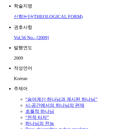
학술지명
신학논단(THEOLOGICAL FORM)
권호사항
Vol.56 No.- [2009]
발행연도
2009
작성언어
Korean
주제어
“숨어계신 하나님과 계시된 하나님”
시-공간에서의 하나님의 편재
초월적 하나님
“전적 타자”
하나님의 전능