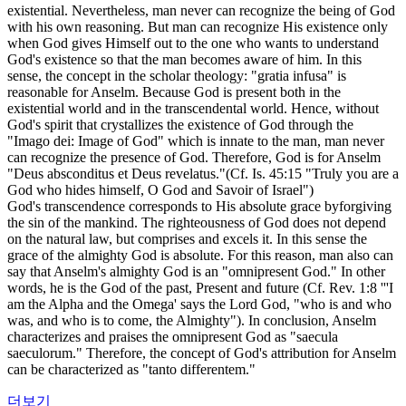
existential. Nevertheless, man never can recognize the being of God
with his own reasoning. But man can recognize His existence only
when God gives Himself out to the one who wants to understand
God's existence so that the man becomes aware of him. In this
sense, the concept in the scholar theology: "gratia infusa" is
reasonable for Anselm. Because God is present both in the
existential world and in the transcendental world. Hence, without
God's spirit that crystallizes the existence of God through the
"Imago dei: Image of God" which is innate to the man, man never
can recognize the presence of God. Therefore, God is for Anselm
"Deus absconditus et Deus revelatus."(Cf. Is. 45:15 "Truly you are a
God who hides himself, O God and Savoir of Israel")
God's transcendence corresponds to His absolute grace byforgiving
the sin of the mankind. The righteousness of God does not depend
on the natural law, but comprises and excels it. In this sense the
grace of the almighty God is absolute. For this reason, man also can
say that Anselm's almighty God is an "omnipresent God." In other
words, he is the God of the past, Present and future (Cf. Rev. 1:8 '''I
am the Alpha and the Omega' says the Lord God, "who is and who
was, and who is to come, the Almighty"). In conclusion, Anselm
characterizes and praises the omnipresent God as "saecula
saeculorum." Therefore, the concept of God's attribution for Anselm
can be characterized as "tanto differentem."
더보기