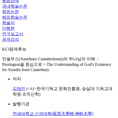
통합검색
국내학술논문
학위논문
해외학술논문
학술지
단행본
연구보고서
공개강의
KCI등재후보
안셀무스(Anselmus Cantaberiensis)의 하나님의 이해 :
Proslogion을 중심으로 = The Understanding of God's Existence
for Anselm from Canterbury
저자
김재진
(<사>한국기독교 문화진흥원, 숭실대 기독교대
학원 조직신학)
발행기관
연세대학교 신과대학(延世大學校 神科大學)