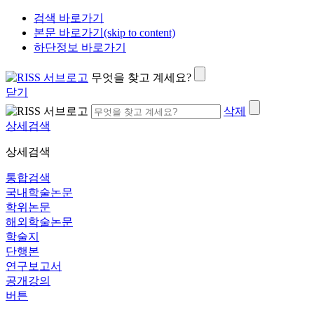
검색 바로가기
본문 바로가기(skip to content)
하단정보 바로가기
무엇을 찾고 계세요?
닫기
삭제
상세검색
상세검색
통합검색
국내학술논문
학위논문
해외학술논문
학술지
단행본
연구보고서
공개강의
버튼