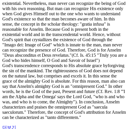
existential. Nevertheless, man never can recognize the being of God
with his own reasoning. But man can recognize His existence only
when God gives Himself out to the one who wants to understand
God's existence so that the man becomes aware of him. In this
sense, the concept in the scholar theology: "gratia infusa" is
reasonable for Anselm. Because God is present both in the
existential world and in the transcendental world. Hence, without
God's spirit that crystallizes the existence of God through the
"Imago dei: Image of God" which is innate to the man, man never
can recognize the presence of God. Therefore, God is for Anselm
"Deus absconditus et Deus revelatus."(Cf. Is. 45:15 "Truly you are a
God who hides himself, O God and Savoir of Israel")
God's transcendence corresponds to His absolute grace byforgiving
the sin of the mankind. The righteousness of God does not depend
on the natural law, but comprises and excels it. In this sense the
grace of the almighty God is absolute. For this reason, man also can
say that Anselm's almighty God is an "omnipresent God." In other
words, he is the God of the past, Present and future (Cf. Rev. 1:8 '''I
am the Alpha and the Omega' says the Lord God, "who is and who
was, and who is to come, the Almighty"). In conclusion, Anselm
characterizes and praises the omnipresent God as "saecula
saeculorum." Therefore, the concept of God's attribution for Anselm
can be characterized as "tanto differentem."
더보기