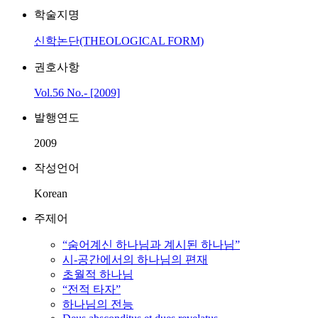
학술지명
신학논단(THEOLOGICAL FORM)
권호사항
Vol.56 No.- [2009]
발행연도
2009
작성언어
Korean
주제어
“숨어계신 하나님과 계시된 하나님”
시-공간에서의 하나님의 편재
초월적 하나님
“전적 타자”
하나님의 전능