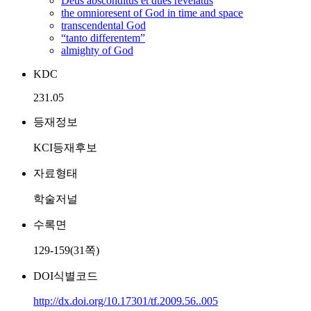
Deus absconditus et dues revelatus
the omnioresent of God in time and space
transcendental God
“tanto differentem”
almighty of God
KDC
231.05
등재정보
KCI등재후보
자료형태
학술저널
수록면
129-159(31쪽)
DOI식별코드
http://dx.doi.org/10.17301/tf.2009.56..005