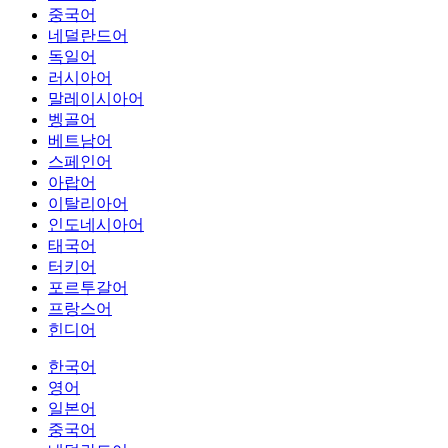
중국어
네덜란드어
독일어
러시아어
말레이시아어
벵골어
베트남어
스페인어
아랍어
이탈리아어
인도네시아어
태국어
터키어
포르투갈어
프랑스어
힌디어
한국어
영어
일본어
중국어