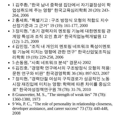
1 김주환, "한국 남녀 중학생 집단에서 자기결정성이 학
업성취도에 주는 영향" 한국교육심리학회 20 (20): 243-
264, 2006
2 홍세희, "특별기고 : 구조 방정식 모형의 적합도 지수
선정기준과 그 근거" 19 (19): 161-177, 2000
3 장지현, "초기 경력자의 멘토링 기능에 대한멘토링 관
계망 특성과 조직 요인 효과" 한국직업능력개발원 12
(12): 1-25, 2009
4 김민정, "조직 내 개인의 멘토링 네트워크 특성이멘토
링 기능에 미치는 영향에 관한 연구" 한국산업및조직심
리학회 19 (19): 229-258, 2006
5 손동원, "사회 네트워크 분석" 경문사 2002
6 김진호, "경영학 연구에서의 구조방정식 모형의 적용:
문헌 연구와 비판" 한국경영학회 36 (36): 897-923, 2007
7 장지현, "경력단절 여성의 구직경로가 성공적인 노동
시장 재진입에 미치는 영향: 학력에 따른 차이를 중심으
로" 한국여성정책연구원 78 (78): 31-76, 2010
8 Granovetter, M. S., "The strength of weak ties" 78 (78):
1360-1380, 1973
9 Wu, P. C., "The role of personality in relationship closeness,
developer assistance, and career success" 73 (73): 440-448,
2008