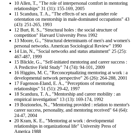
10 Allen, T., "The role of interpersonal comfort in mentoring
relationships" 31 (31): 155-169, 2005
11 Scandura, T. A., "The effects of sex and gender role
orientation on mentorship in male-dominated occupations" 43
(43): 251-265, 1993
12 Burt, R. S., "Structural holes : the social structure of
competition" Harvard University Press 1992
13 Moore, G., "Structural determinants of men's and women's
personal networks. American Sociological Review" 1990
14 Lin, N., "Social networks and status attainment" 25 (25):
467-487, 1999
15 Blickle, G., "Self-initiated mentoring and career success :
A Predictive Field Study" 74 (74): 94-101, 2009
16 Higgins, M. C, "Reconceptualizing mentoring at work : a
developmental network perspective" 26 (26): 264-288, 2001
17 Fagenson-Eland, E. A., "Perceptions of mentoring
relationships" 51 (51): 29-42, 1997
18 Scandura, T. A., "Mentorship and career mobility : an
empirical investigation" 13 (13): 169-174, 1992
19 Bozionelos, N., "Mentoring provided : relation to mentor's
career success, personality, and mentoring received" 64 (64):
24-47, 2004
20 Kram, K. E., "Mentoring at work : developmental
relationships in organizational life" University Press of
America 1988