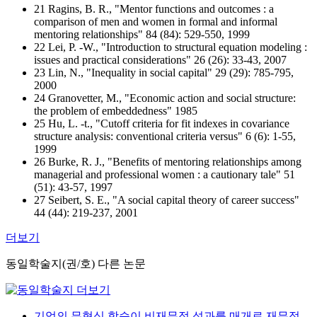
21 Ragins, B. R., "Mentor functions and outcomes : a
comparison of men and women in formal and informal
mentoring relationships" 84 (84): 529-550, 1999
22 Lei, P. -W., "Introduction to structural equation modeling :
issues and practical considerations" 26 (26): 33-43, 2007
23 Lin, N., "Inequality in social capital" 29 (29): 785-795,
2000
24 Granovetter, M., "Economic action and social structure:
the problem of embeddedness" 1985
25 Hu, L. -t., "Cutoff criteria for fit indexes in covariance
structure analysis: conventional criteria versus" 6 (6): 1-55,
1999
26 Burke, R. J., "Benefits of mentoring relationships among
managerial and professional women : a cautionary tale" 51
(51): 43-57, 1997
27 Seibert, S. E., "A social capital theory of career success"
44 (44): 219-237, 2001
더보기
동일학술지(권/호) 다른 논문
기업의 무형식 학습이 비재무적 성과를 매개로 재무적