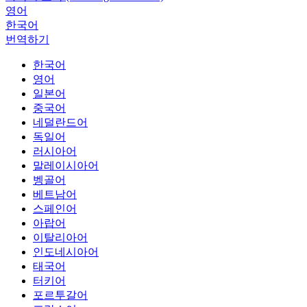
영어
한국어
번역하기
한국어
영어
일본어
중국어
네덜란드어
독일어
러시아어
말레이시아어
벵골어
베트남어
스페인어
아랍어
이탈리아어
인도네시아어
태국어
터키어
포르투갈어