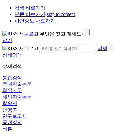
검색 바로가기
본문 바로가기(skip to content)
하단정보 바로가기
무엇을 찾고 계세요?
닫기
삭제
상세검색
상세검색
통합검색
국내학술논문
학위논문
해외학술논문
학술지
단행본
연구보고서
공개강의
버튼