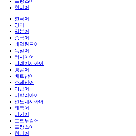
프랑스어
힌디어
한국어
영어
일본어
중국어
네덜란드어
독일어
러시아어
말레이시아어
벵골어
베트남어
스페인어
아랍어
이탈리아어
인도네시아어
태국어
터키어
포르투갈어
프랑스어
힌디어