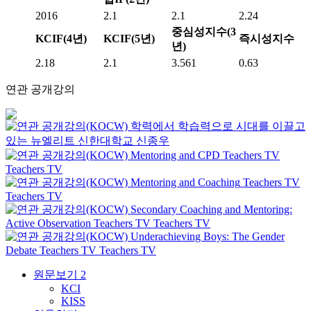
2016
2.1
2.1
2.24
중심성지수(3
KCIF(4년)
KCIF(5년)
즉시성지수
년)
2.18
2.1
3.561
0.63
연관 공개강의
학력에서 학습력으로 시대를 이끌고
있는 뉴엘리트
신한대학교
신종우
Mentoring and CPD
Teachers TV
Teachers TV
Mentoring and Coaching
Teachers TV
Teachers TV
Secondary Coaching and Mentoring:
Active Observation
Teachers TV
Teachers TV
Underachieving Boys: The Gender
Debate
Teachers TV
Teachers TV
원문보기
2
KCI
KISS