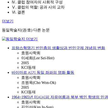
Ⅳ. 클럽 참여자의 사회적 구성
Ⅴ. 클럽의 역할: 공과 사의 교차
Ⅵ. 결론
더보기
동일학술지(권/호) 다른 논문
프랑스혁명기 빈민층의 생활상과 빈민구제 개념의 변화
효원사학회
이세희(Lee Sei-Hee)
2005
KCI등재
바이마르 시기 독일 좌파의 영화 활동
효원사학회
조원옥(Cho Won-Ok)
2005
KCI등재
1964~1965년 미시시피 자유여름과 북부 백인 학생의 민
효원사학회
김인선(Kim In-Sun)