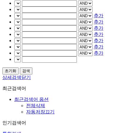
추가
추가
추가
추가
추가
추가
추가
상세검색닫기
최근검색어
최근검색어 옵션
전체삭제
자동저장끄기
인기검색어