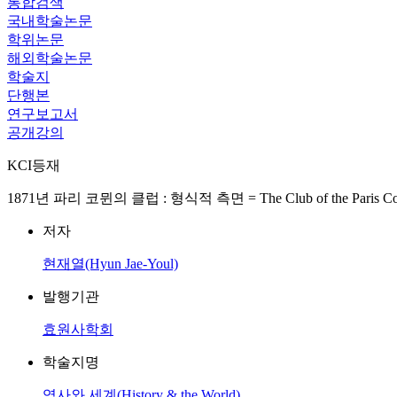
통합검색
국내학술논문
학위논문
해외학술논문
학술지
단행본
연구보고서
공개강의
KCI등재
1871년 파리 코뮌의 클럽 : 형식적 측면 = The Club of the Paris Commun
저자
현재열(Hyun Jae-Youl)
발행기관
효원사학회
학술지명
역사와 세계(History & the World)