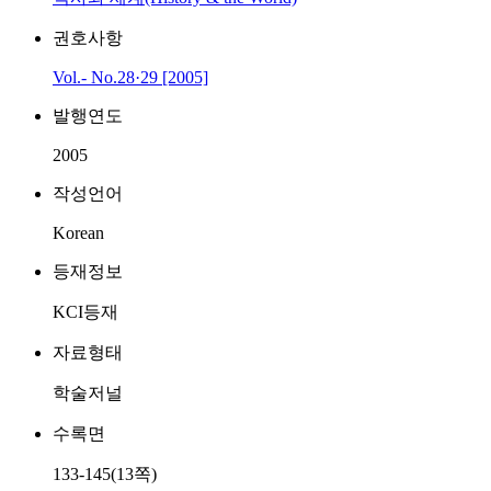
권호사항
Vol.- No.28·29 [2005]
발행연도
2005
작성언어
Korean
등재정보
KCI등재
자료형태
학술저널
수록면
133-145(13쪽)