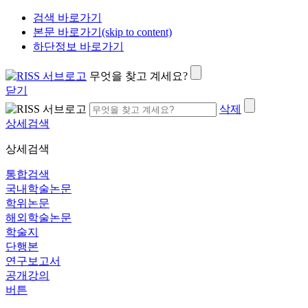
검색 바로가기
본문 바로가기(skip to content)
하단정보 바로가기
무엇을 찾고 계세요?
닫기
삭제
상세검색
상세검색
통합검색
국내학술논문
학위논문
해외학술논문
학술지
단행본
연구보고서
공개강의
버튼