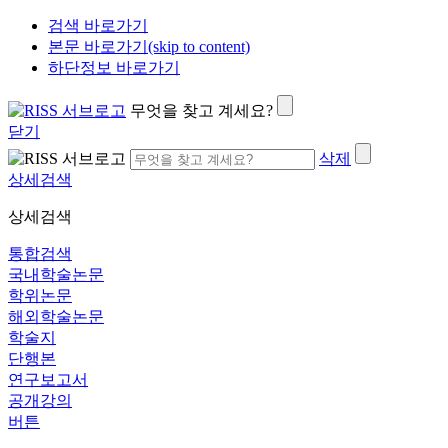
검색 바로가기
본문 바로가기(skip to content)
하단정보 바로가기
무엇을 찾고 계세요?
닫기
삭제
상세검색
상세검색
통합검색
국내학술논문
학위논문
해외학술논문
학술지
단행본
연구보고서
공개강의
버튼