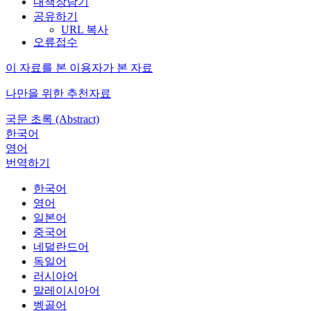
내책장담기
공유하기
URL 복사
오류접수
이 자료를 본 이용자가 본 자료
나만을 위한 추천자료
국문 초록 (Abstract)
한국어
영어
번역하기
한국어
영어
일본어
중국어
네덜란드어
독일어
러시아어
말레이시아어
벵골어