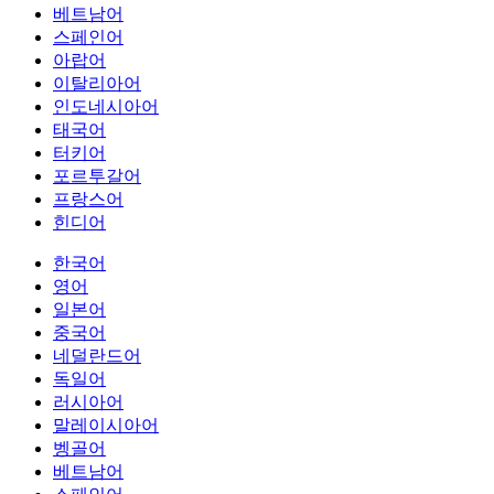
베트남어
스페인어
아랍어
이탈리아어
인도네시아어
태국어
터키어
포르투갈어
프랑스어
힌디어
한국어
영어
일본어
중국어
네덜란드어
독일어
러시아어
말레이시아어
벵골어
베트남어