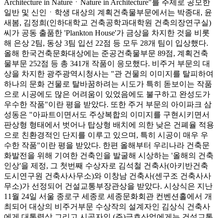
Architecture in NatureㆍNature in Architecture"를 주제로 공모한
일반 및 신인ㆍ학생 대상의 계획건축물부문에서는 박종대, 윤
새봄, 김정희(인하대학교 건축공학과대학원 건축의장연구실)
씨가 공동 출품한 'Plankton House'가 금상을 차지한 것을 비롯
해 은상 2팀, 동상 3팀 입선 22점 등 모두 28개 팀이 입상했다.
올해 한국건축문화대상에는 준공건축물부문 89점, 계획건축
물부문 252점 등 총 341개 작품이 응모했다. 비주거 부문의 대
상을 차지한 광주광역시청사는 "관 건물의 이미지를 탈피하여
하나의 문화 건물로 탈바꿈하려는 시도가 특히 돋보이는 작품
으로 시공에도 많은 어려움이 있었음에도 불구하고 완성도가
우수한 작품"이란 평을 받았다. 또한 주거 부문의 아이파크 삼
성동은 "아파트이면서도 주상복합의 이미지를 구현시키면서
판상형 형태에서 벗어나 탑상형 배치에 의한 낮은 건폐율 적용
으로 친환경적인 단지를 이루고 있으며, 특히 시공이 매우 우
수한 작품"이란 평을 받았다. 한편 올해부터 우리나라 건축문
화발전을 위해 기여한 건축인을 발굴해 시상하는 '올해의 건축
인상'을 제정, 그 첫번째 수상자로 김석철 건축사(아키반건축
도시연구원 건축사사무소)와 이창남 건축사(센구조 건축사사
무소)가 선정되어 건설교통부장관상을 받았다. 시상식은 지난
11월 24일 서울 종로구 세종로 세종문화회관 컨벤션홀에서 개
최되어 대상의 비주거부문 수상작의 설계자인 김상식 건축사
에게 대통령상 그리고 시공자인 (주)금호산업에게는 건설교통