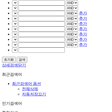
추가
추가
추가
추가
추가
추가
추가
상세검색닫기
최근검색어
최근검색어 옵션
전체삭제
자동저장끄기
인기검색어