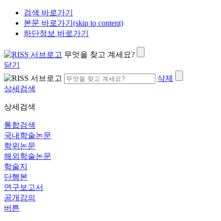
검색 바로가기
본문 바로가기(skip to content)
하단정보 바로가기
무엇을 찾고 계세요?
닫기
삭제
상세검색
상세검색
통합검색
국내학술논문
학위논문
해외학술논문
학술지
단행본
연구보고서
공개강의
버튼