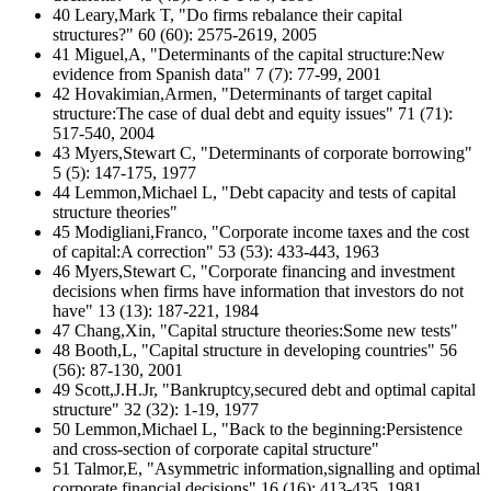
40 Leary,Mark T, "Do firms rebalance their capital
structures?" 60 (60): 2575-2619, 2005
41 Miguel,A, "Determinants of the capital structure:New
evidence from Spanish data" 7 (7): 77-99, 2001
42 Hovakimian,Armen, "Determinants of target capital
structure:The case of dual debt and equity issues" 71 (71):
517-540, 2004
43 Myers,Stewart C, "Determinants of corporate borrowing"
5 (5): 147-175, 1977
44 Lemmon,Michael L, "Debt capacity and tests of capital
structure theories"
45 Modigliani,Franco, "Corporate income taxes and the cost
of capital:A correction" 53 (53): 433-443, 1963
46 Myers,Stewart C, "Corporate financing and investment
decisions when firms have information that investors do not
have" 13 (13): 187-221, 1984
47 Chang,Xin, "Capital structure theories:Some new tests"
48 Booth,L, "Capital structure in developing countries" 56
(56): 87-130, 2001
49 Scott,J.H.Jr, "Bankruptcy,secured debt and optimal capital
structure" 32 (32): 1-19, 1977
50 Lemmon,Michael L, "Back to the beginning:Persistence
and cross-section of corporate capital structure"
51 Talmor,E, "Asymmetric information,signalling and optimal
corporate financial decisions" 16 (16): 413-435, 1981