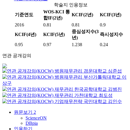
학술지 인용정보
WOS-KCI 통
기준연도
KCIF(2년)
KCIF(3년)
합IF(2년)
2016
0.81
0.81
0.9
중심성지수(3
KCIF(4년)
KCIF(5년)
즉시성지수
년)
0.95
0.97
1.238
0.24
연관 공개강의
병원재무관리
경운대학교
심준섭
병원재무관리
부산가톨릭대학교
이
상구
재무관리
한국공학대학교
김병진
재무관리
가천대학교
최도성
기업재무전략
국민대학교
김인수
원문보기
2
ScienceON
DBpia
인용하기