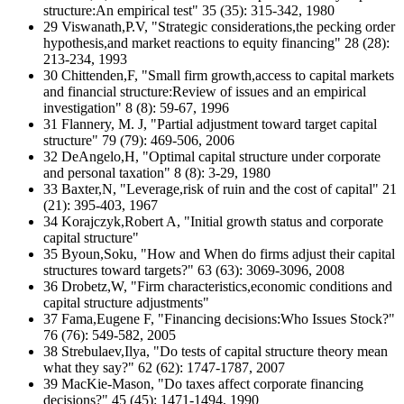
structure:An empirical test" 35 (35): 315-342, 1980
29 Viswanath,P.V, "Strategic considerations,the pecking order
hypothesis,and market reactions to equity financing" 28 (28):
213-234, 1993
30 Chittenden,F, "Small firm growth,access to capital markets
and financial structure:Review of issues and an empirical
investigation" 8 (8): 59-67, 1996
31 Flannery, M. J, "Partial adjustment toward target capital
structure" 79 (79): 469-506, 2006
32 DeAngelo,H, "Optimal capital structure under corporate
and personal taxation" 8 (8): 3-29, 1980
33 Baxter,N, "Leverage,risk of ruin and the cost of capital" 21
(21): 395-403, 1967
34 Korajczyk,Robert A, "Initial growth status and corporate
capital structure"
35 Byoun,Soku, "How and When do firms adjust their capital
structures toward targets?" 63 (63): 3069-3096, 2008
36 Drobetz,W, "Firm characteristics,economic conditions and
capital structure adjustments"
37 Fama,Eugene F, "Financing decisions:Who Issues Stock?"
76 (76): 549-582, 2005
38 Strebulaev,Ilya, "Do tests of capital structure theory mean
what they say?" 62 (62): 1747-1787, 2007
39 MacKie-Mason, "Do taxes affect corporate financing
decisions?" 45 (45): 1471-1494, 1990