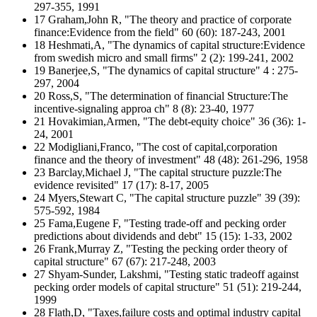
297-355, 1991
17 Graham,John R, "The theory and practice of corporate
finance:Evidence from the field" 60 (60): 187-243, 2001
18 Heshmati,A, "The dynamics of capital structure:Evidence
from swedish micro and small firms" 2 (2): 199-241, 2002
19 Banerjee,S, "The dynamics of capital structure" 4 : 275-
297, 2004
20 Ross,S, "The determination of financial Structure:The
incentive-signaling approa ch" 8 (8): 23-40, 1977
21 Hovakimian,Armen, "The debt-equity choice" 36 (36): 1-
24, 2001
22 Modigliani,Franco, "The cost of capital,corporation
finance and the theory of investment" 48 (48): 261-296, 1958
23 Barclay,Michael J, "The capital structure puzzle:The
evidence revisited" 17 (17): 8-17, 2005
24 Myers,Stewart C, "The capital structure puzzle" 39 (39):
575-592, 1984
25 Fama,Eugene F, "Testing trade-off and pecking order
predictions about dividends and debt" 15 (15): 1-33, 2002
26 Frank,Murray Z, "Testing the pecking order theory of
capital structure" 67 (67): 217-248, 2003
27 Shyam-Sunder, Lakshmi, "Testing static tradeoff against
pecking order models of capital structure" 51 (51): 219-244,
1999
28 Flath,D, "Taxes,failure costs and optimal industry capital