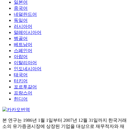
일본어
중국어
네덜란드어
독일어
러시아어
말레이시아어
벵골어
베트남어
스페인어
아랍어
이탈리아어
인도네시아어
태국어
터키어
포르투갈어
프랑스어
힌디어
본 연구는 1986년 1월 1일부터 2007년 12월 31일까지 한국거래
소의 유가증권시장에 상장된 기업을 대상으로 재무적자와 재