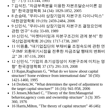
인" 7 (7): 113-144, 1993
7 김석진, "자금부족분을 이용한 자본조달순서이론 검
정" 한국경영학회 34 (34): 1829-1852, 2005
8 손승태, "우리나라 상장기업의 자본구조 다이나믹스"
대한경영학회 19 (19): 2459-2484, 2006
9 신민식, "우리나라 상장기업의 자본구조 결정요인에
관한 연구" 6 (6): 33-69, 1989
10 신민식, "마켓타이밍과 자본구조간의 관계 분석" 한
국산업경제학회 20 (20): 1717-1738, 2007
11 이원흠, "대기업집단의 부채비율 조정속도에 관한 연
구:IMF 외환위기시점을 전후한 자금조달 행태의 변화비
교" 28 : 87-116, 2001
12 신민식, "기업의 초기성장성이 자본구조에 미치는 영
향" 한국경영학회 37 (37): 291-319, 2008
13 Rajan,Raghuram G, "What do we know about capital
structure? Some evidence from international data" 50 (50):
1421-1460, 1995
14 Drobetz,W, "What determines the speed of adjustment to
the target capital structure?" 16 (16): 941-958, 2006
15 Jensen,Michael C, "Theory of the firm:Managerial
behavior,agency costs and ownership structure" 3 (3): 305-
360, 1976
16 Harris,Milton, "The theory of capital structure" 46 (46):