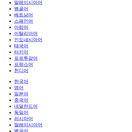
말레이시아어
벵골어
베트남어
스페인어
아랍어
이탈리아어
인도네시아어
태국어
터키어
포르투갈어
프랑스어
힌디어
한국어
영어
일본어
중국어
네덜란드어
독일어
러시아어
말레이시아어
벵골어