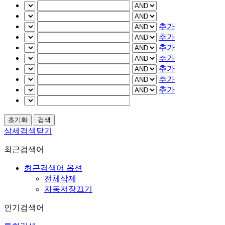
추가
추가
추가
추가
추가
추가
추가
상세검색닫기
최근검색어
최근검색어 옵션
전체삭제
자동저장끄기
인기검색어