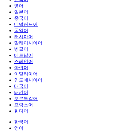
영어
일본어
중국어
네덜란드어
독일어
러시아어
말레이시아어
벵골어
베트남어
스페인어
아랍어
이탈리아어
인도네시아어
태국어
터키어
포르투갈어
프랑스어
힌디어
한국어
영어