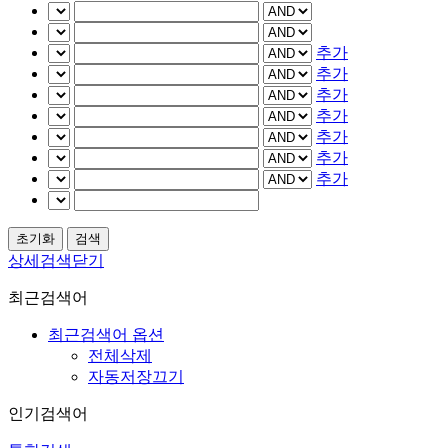
추가
추가
추가
추가
추가
추가
추가
상세검색닫기
최근검색어
최근검색어 옵션
전체삭제
자동저장끄기
인기검색어