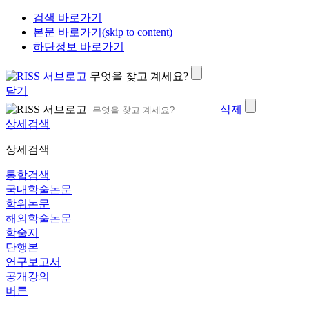
검색 바로가기
본문 바로가기(skip to content)
하단정보 바로가기
무엇을 찾고 계세요?
닫기
삭제
상세검색
상세검색
통합검색
국내학술논문
학위논문
해외학술논문
학술지
단행본
연구보고서
공개강의
버튼