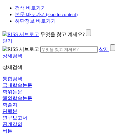
검색 바로가기
본문 바로가기(skip to content)
하단정보 바로가기
무엇을 찾고 계세요?
닫기
삭제
상세검색
상세검색
통합검색
국내학술논문
학위논문
해외학술논문
학술지
단행본
연구보고서
공개강의
버튼