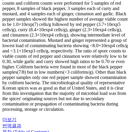
counts and coliform counts were performed for 5 samples of red
pepper, 8 samples of black pepper, 3 samples each of curry and
mustard, and 4 samples each of ginger, cinnamon and garlic. Black
pepper samples showed the highest number of average viable count
to be 1.0×10exp(7) cells/g followed by red pepper (3.7×10exp5
cells/g), curry (8.4×10exp4 cells/g), ginger (2.3×10exp4 cells/g),
and cinnamon (2.3×10exp4 cells/g), showing intermediate level of
bacterial contamination. Mustard and ginger represented a group of
lowest load of contaminating bacteria showing <8.0×10exp4 cells/g
and <3.1×10exp3 cells/g, respectively. The ratio of spore counts to
viable counts of red pepper and cinnamon were relatively low to be
0.30, while garlic and curry showed high ratios to be 0.70 or even
higher. Coliform bacteria were found in most of the black pepper
samples(7/8) but in low numbers(<3 coliforms/g). Other than black
pepper samples only one red pepper sample showed contamination
by coliform bacteria. The microbiological quality of representative
Korean spices was as good as that of United States, and it is clear
from this investigation that the majority of microbial load was from
the spices' originating sources but not due to secondary
contamination or propagation of contaminating bacteria during
processing, storage or circulation.
더보기
번역결과
목차 (Table of Contents)