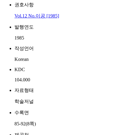
권호사항
Vol.12 No.이공 [1985]
발행연도
1985
작성언어
Korean
KDC
104.000
자료형태
학술저널
수록면
85-92(8쪽)
제공처