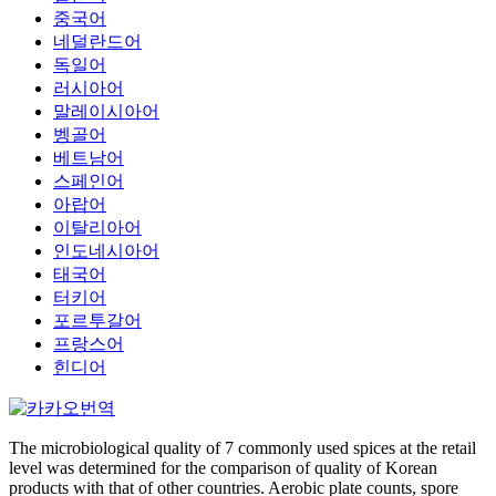
중국어
네덜란드어
독일어
러시아어
말레이시아어
벵골어
베트남어
스페인어
아랍어
이탈리아어
인도네시아어
태국어
터키어
포르투갈어
프랑스어
힌디어
The microbiological quality of 7 commonly used spices at the retail
level was determined for the comparison of quality of Korean
products with that of other countries. Aerobic plate counts, spore