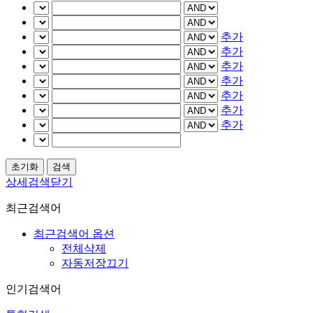
추가
추가
추가
추가
추가
추가
추가
상세검색닫기
최근검색어
최근검색어 옵션
전체삭제
자동저장끄기
인기검색어