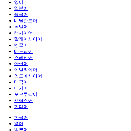
영어
일본어
중국어
네덜란드어
독일어
러시아어
말레이시아어
벵골어
베트남어
스페인어
아랍어
이탈리아어
인도네시아어
태국어
터키어
포르투갈어
프랑스어
힌디어
한국어
영어
일본어