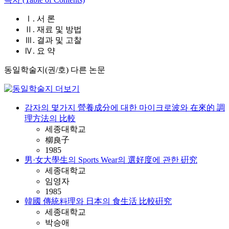
Ⅰ. 서 론
Ⅱ. 재료 및 방법
Ⅲ. 결과 및 고찰
Ⅳ. 요 약
동일학술지(권/호) 다른 논문
감자의 몇가지 營養成分에 대한 마이크로波와 在來的 調
理方法의 比較
세종대학교
柳良子
1985
男·女大學生의 Sports Wear의 選好度에 관한 硏究
세종대학교
임영자
1985
韓國 傳統料理와 日本의 食生活 比較硏究
세종대학교
박승애