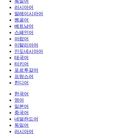
독일어
러시아어
말레이시아어
벵골어
베트남어
스페인어
아랍어
이탈리아어
인도네시아어
태국어
터키어
포르투갈어
프랑스어
힌디어
한국어
영어
일본어
중국어
네덜란드어
독일어
러시아어