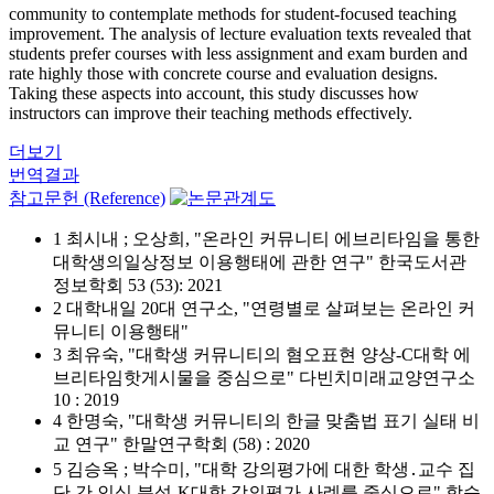
community to contemplate methods for student-focused teaching
improvement. The analysis of lecture evaluation texts revealed that
students prefer courses with less assignment and exam burden and
rate highly those with concrete course and evaluation designs.
Taking these aspects into account, this study discusses how
instructors can improve their teaching methods effectively.
더보기
번역결과
참고문헌 (Reference)
1 최시내 ; 오상희, "온라인 커뮤니티 에브리타임을 통한
대학생의일상정보 이용행태에 관한 연구" 한국도서관
정보학회 53 (53): 2021
2 대학내일 20대 연구소, "연령별로 살펴보는 온라인 커
뮤니티 이용행태"
3 최유숙, "대학생 커뮤니티의 혐오표현 양상-C대학 에
브리타임핫게시물을 중심으로" 다빈치미래교양연구소
10 : 2019
4 한명숙, "대학생 커뮤니티의 한글 맞춤법 표기 실태 비
교 연구" 한말연구학회 (58) : 2020
5 김승옥 ; 박수미, "대학 강의평가에 대한 학생․교수 집
단 간 인식 분석-K대학 강의평가 사례를 중심으로" 학습