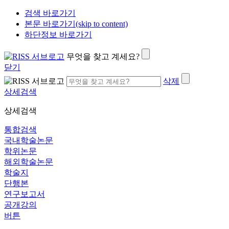
검색 바로가기
본문 바로가기(skip to content)
하단정보 바로가기
무엇을 찾고 계세요?
닫기
삭제
상세검색
상세검색
통합검색
국내학술논문
학위논문
해외학술논문
학술지
단행본
연구보고서
공개강의
버튼