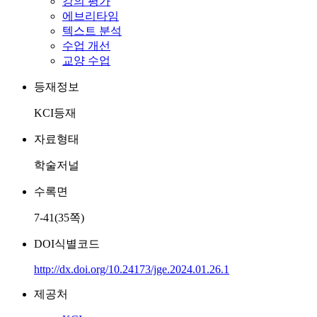
강의 평가
에브리타임
텍스트 분석
수업 개선
교양 수업
등재정보
KCI등재
자료형태
학술저널
수록면
7-41(35쪽)
DOI식별코드
http://dx.doi.org/10.24173/jge.2024.01.26.1
제공처