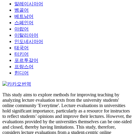
말레이시아어
벵골어
베트남어
스페인어
아랍어
이탈리아어
인도네시아어
태국어
터키어
포르투갈어
프랑스어
힌디어
This study aims to explore methods for improving teaching by
analyzing lecture evaluation texts from the university students'
online community 'Everytime'. Lecture evaluations in universities
hold significant importance, particularly as a resource for instructors
to reflect students’ opinions and improve their lectures. However, the
evaluations provided by the universities themselves can be one-sided
and closed, thereby having limitations. This study, therefore,
considers lecture evaluations from a student-centric online