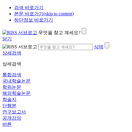
검색 바로가기
본문 바로가기(skip to content)
하단정보 바로가기
무엇을 찾고 계세요?
닫기
삭제
상세검색
상세검색
통합검색
국내학술논문
학위논문
해외학술논문
학술지
단행본
연구보고서
공개강의
버튼