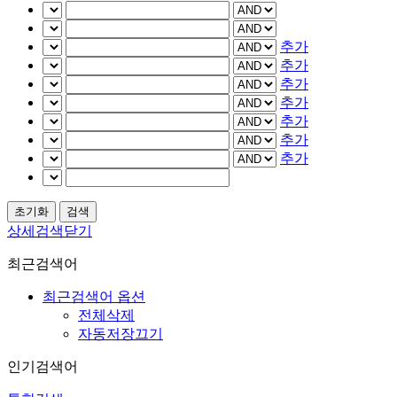
추가
추가
추가
추가
추가
추가
추가
상세검색닫기
최근검색어
최근검색어 옵션
전체삭제
자동저장끄기
인기검색어