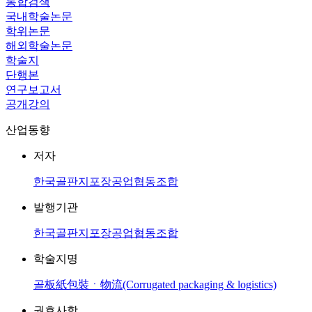
통합검색
국내학술논문
학위논문
해외학술논문
학술지
단행본
연구보고서
공개강의
산업동향
저자
한국골판지포장공업협동조합
발행기관
한국골판지포장공업협동조합
학술지명
골板紙包裝ㆍ物流(Corrugated packaging & logistics)
권호사항