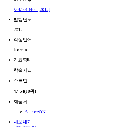
Vol.101 No.- [2012]
발행연도
2012
작성언어
Korean
자료형태
학술저널
수록면
47-64(18쪽)
제공처
ScienceON
내보내기