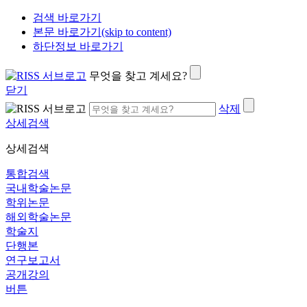
검색 바로가기
본문 바로가기(skip to content)
하단정보 바로가기
무엇을 찾고 계세요?
닫기
삭제
상세검색
상세검색
통합검색
국내학술논문
학위논문
해외학술논문
학술지
단행본
연구보고서
공개강의
버튼