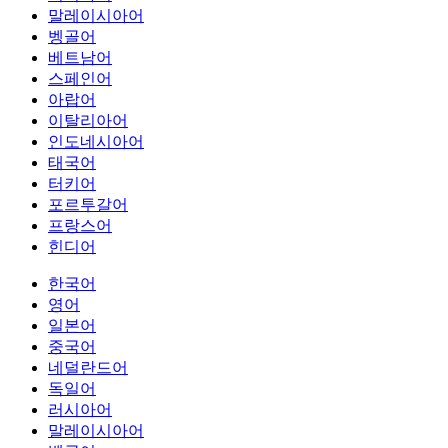
말레이시아어
벵골어
베트남어
스페인어
아랍어
이탈리아어
인도네시아어
태국어
터키어
포르투갈어
프랑스어
힌디어
한국어
영어
일본어
중국어
네덜란드어
독일어
러시아어
말레이시아어