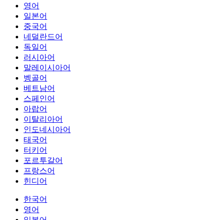
영어
일본어
중국어
네덜란드어
독일어
러시아어
말레이시아어
벵골어
베트남어
스페인어
아랍어
이탈리아어
인도네시아어
태국어
터키어
포르투갈어
프랑스어
힌디어
한국어
영어
일본어