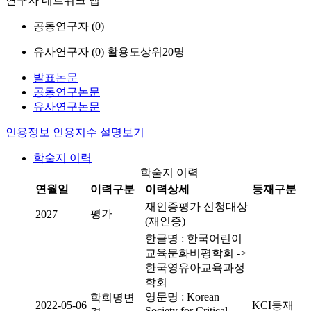
연구자 네트워크 맵
공동연구자 (
0
)
유사연구자 (
0
)
활용도상위20명
발표논문
공동연구논문
유사연구논문
인용정보
인용지수 설명보기
학술지 이력
학술지 이력
연월일
이력구분
이력상세
등재구분
재인증평가 신청대상
평가
2027
(재인증)
한글명 : 한국어린이
교육문화비평학회 ->
한국영유아교육과정
학회
영문명 : Korean
학회명변
2022-05-06
KCI등재
Society for Critical