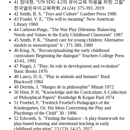
41 정대현, "UN SDG 4.2의 유아교육 적용을 위한 고찰"
한국열린유아교육학회 24 (24): 375-393, 2019
42 Smith, B. S, "Toys and Culture" Gardner Press 1986
43 Frankl, V. E, "The will to meaning" New American
Library 1969
44 Carlsson-Paige, "The War Play Dilemma: Balancing
Needs and Values in the Early Childhood Classroom" 1987
45 Smith, P. K, "Shared care for young children: Alternative
models to monotropism" 6 : 371-389, 1980
46 King, N, "Reconceptualizing the early childhood
curriculum: Beginning the dialogue" Teachers College Press
43-61, 1992
47 Piaget, J, "Play: Its role in development and evolution"
Basic Books 1976
48 Lancy, D. E, "Play in animals and humans" Basil
Blackwell 1984
49 Derrida, J, "Marges de la philosophie" Minuit 1972
50 Hirst, P. H, "Knowledge and the Curriculum: A Collection
of Philsophical Papers" Routledge & Kegan Paul 1974
51 Froebel, F, "Fredrich Froebel's Pedagogics of the
Kindergarten, Or: His Ideas Concerning the Play and
Playthings of the Child" 30 : 1896
52 Edwards, S, "Finding the balance : A play-framework for
play-based learning and intentional teaching in early
childhood education" 23 (23): 14-15, 2017