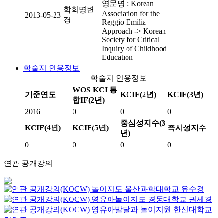
영문명 : Korean
학회명변
Association for the
2013-05-23
경
Reggio Emilia
Approach -> Korean
Society for Critical
Inquiry of Childhood
Education
학술지 인용정보
학술지 인용정보
WOS-KCI 통
기준연도
KCIF(2년)
KCIF(3년)
합IF(2년)
2016
0
0
0
중심성지수(3
KCIF(4년)
KCIF(5년)
즉시성지수
년)
0
0
0
0
연관 공개강의
놀이지도
울산과학대학교
유수경
영유아놀이지도
경동대학교
권세경
영유아발달과 놀이지원
한신대학교