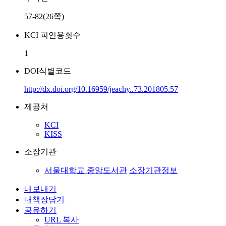
57-82(26쪽)
KCI 피인용횟수
1
DOI식별코드
http://dx.doi.org/10.16959/jeachy..73.201805.57
제공처
KCI
KISS
소장기관
서울대학교 중앙도서관
소장기관정보
내보내기
내책장담기
공유하기
URL 복사