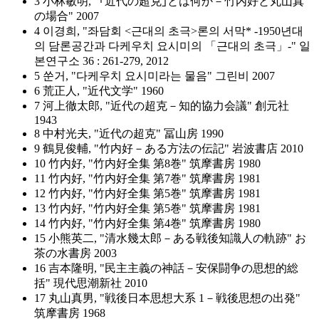
3 小林敏明, "｢近代の超克｣とは何か－竹内好と丸山真
の場合" 2007
4 이경희, "좌담회 <근대의 초극>론의 서막* -1950년대
의 담론공간과 다케우치 요시미의 「근대의 초극」-" 일
본연구소 36 : 261-279, 2012
5 쑨거, "다케우치 요시미라는 물음" 그린비 2007
6 荒正人, "近代文学" 1960
7 河上徹太郎, "近代の超克－知的協力会議" 創元社
1943
8 中村光夫, "近代の超克" 冨山房 1990
9 鶴見俊輔, "竹内好－ある方法の伝記" 岩波書店 2010
10 竹内好, "竹内好全集 第8巻" 筑摩書房 1980
11 竹内好, "竹内好全集 第7巻" 筑摩書房 1981
12 竹内好, "竹内好全集 第5巻" 筑摩書房 1981
13 竹内好, "竹内好全集 第5巻" 筑摩書房 1981
14 竹内好, "竹内好全集 第4巻" 筑摩書房 1980
15 小熊英二, "清水幾太郎－ある戦後知識人の軌跡" お
茶の水書房 2003
16 吉本隆明, "民主主義の神話－安保闘争の思想的総
括" 現代思潮新社 2010
17 丸山真男, "戦後日本思想大系 1－戦後思想の出発"
筑摩書房 1968