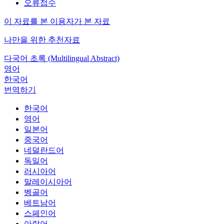
오류접수
이 자료를 본 이용자가 본 자료
나만을 위한 추천자료
다국어 초록 (Multilingual Abstract)
영어
한국어
번역하기
한국어
영어
일본어
중국어
네덜란드어
독일어
러시아어
말레이시아어
벵골어
베트남어
스페인어
아랍어