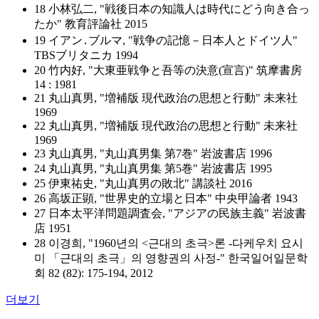
18 小林弘二, "戦後日本の知識人は時代にどう向き合っ
たか" 教育評論社 2015
19 イアン․ブルマ, "戦争の記憶－日本人とドイツ人"
TBSブリタニカ 1994
20 竹内好, "大東亜戦争と吾等の決意(宣言)" 筑摩書房
14 : 1981
21 丸山真男, "増補版 現代政治の思想と行動" 未来社
1969
22 丸山真男, "増補版 現代政治の思想と行動" 未来社
1969
23 丸山真男, "丸山真男集 第7巻" 岩波書店 1996
24 丸山真男, "丸山真男集 第5巻" 岩波書店 1995
25 伊東祐史, "丸山真男の敗北" 講談社 2016
26 高坂正顕, "世界史的立場と日本" 中央甲論者 1943
27 日本太平洋問題調査会, "アジアの民族主義" 岩波書
店 1951
28 이경희, "1960년의 <근대의 초극>론 -다케우치 요시
미 「근대의 초극」의 영향권의 사정-" 한국일어일문학
회 82 (82): 175-194, 2012
더보기