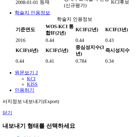
등재
KCI후보
2008-01-01
(신규평가)
학술지 인용정보
학술지 인용정보
WOS-KCI 통
기준연도
KCIF(2년)
KCIF(3년)
합IF(2년)
2016
0.44
0.44
0.43
중심성지수(3
KCIF(4년)
KCIF(5년)
즉시성지수
년)
0.44
0.41
0.784
0.34
원문보기
2
KCI
KISS
인용하기
서지정보 내보내기(Export)
닫기
내보내기 형태를 선택하세요