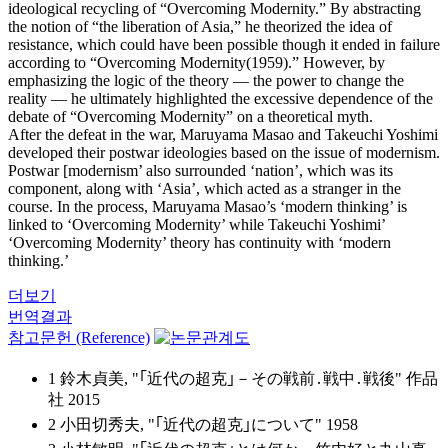
ideological recycling of “Overcoming Modernity.” By abstracting
the notion of “the liberation of Asia,” he theorized the idea of
resistance, which could have been possible though it ended in failure
according to “Overcoming Modernity(1959).” However, by
emphasizing the logic of the theory ― the power to change the
reality ― he ultimately highlighted the excessive dependence of the
debate of “Overcoming Modernity” on a theoretical myth.
After the defeat in the war, Maruyama Masao and Takeuchi Yoshimi
developed their postwar ideologies based on the issue of modernism.
Postwar [modernism’ also surrounded ‘nation’, which was its
component, along with ‘Asia’, which acted as a stranger in the
course. In the process, Maruyama Masao’s ‘modern thinking’ is
linked to ‘Overcoming Modernity’ while Takeuchi Yoshimi’
‘Overcoming Modernity’ theory has continuity with ‘modern
thinking.’
더보기
번역결과
참고문헌 (Reference)
1 鈴木貞美, "｢近代の超克｣－その戦前․戦中․戦後" 作品
社 2015
2 小田切秀夫, "｢近代の超克｣について" 1958