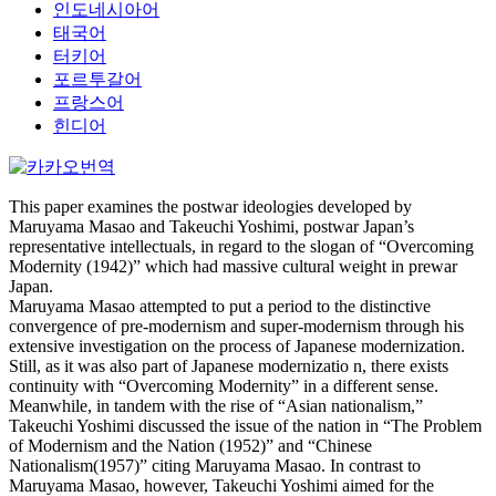
인도네시아어
태국어
터키어
포르투갈어
프랑스어
힌디어
This paper examines the postwar ideologies developed by
Maruyama Masao and Takeuchi Yoshimi, postwar Japan’s
representative intellectuals, in regard to the slogan of “Overcoming
Modernity (1942)” which had massive cultural weight in prewar
Japan.
Maruyama Masao attempted to put a period to the distinctive
convergence of pre-modernism and super-modernism through his
extensive investigation on the process of Japanese modernization.
Still, as it was also part of Japanese modernizatio n, there exists
continuity with “Overcoming Modernity” in a different sense.
Meanwhile, in tandem with the rise of “Asian nationalism,”
Takeuchi Yoshimi discussed the issue of the nation in “The Problem
of Modernism and the Nation (1952)” and “Chinese
Nationalism(1957)” citing Maruyama Masao. In contrast to
Maruyama Masao, however, Takeuchi Yoshimi aimed for the