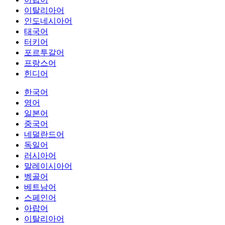
이탈리아어
인도네시아어
태국어
터키어
포르투갈어
프랑스어
힌디어
한국어
영어
일본어
중국어
네덜란드어
독일어
러시아어
말레이시아어
벵골어
베트남어
스페인어
아랍어
이탈리아어