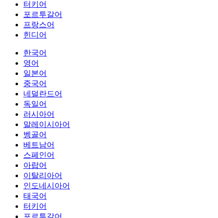
터키어
포르투갈어
프랑스어
힌디어
한국어
영어
일본어
중국어
네덜란드어
독일어
러시아어
말레이시아어
벵골어
베트남어
스페인어
아랍어
이탈리아어
인도네시아어
태국어
터키어
포르투갈어