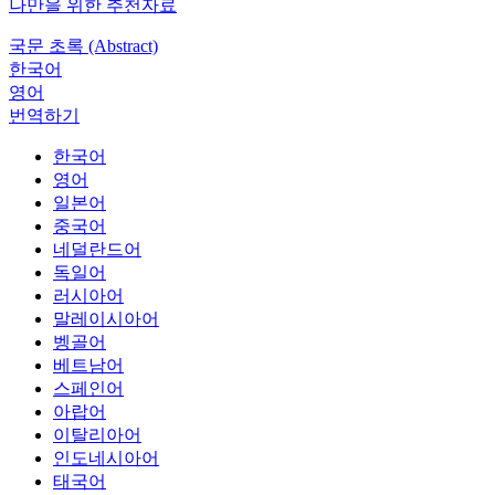
나만을 위한 추천자료
국문 초록 (Abstract)
한국어
영어
번역하기
한국어
영어
일본어
중국어
네덜란드어
독일어
러시아어
말레이시아어
벵골어
베트남어
스페인어
아랍어
이탈리아어
인도네시아어
태국어