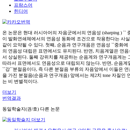
프랑스어
힌디어
온 논문은 현대 러시아어의 자음군에서의 연음성 (sharping )
이 발화연쇄체에서의 연음성 동화에 조건으로 작용한다는 사실을
같이 요약될 수 있다. 첫째, 순음과 연구개음은 연음성 ``중화
의 연음성 대립은 표면에서도 유지된다. 반면, 치음계열은 연음성
서 상실된다. 둘째 강위치를 제공하는 순음계와 연구개음계는 그
따라서 표면에서도 연음성으로 대립되지 않는다. 반면, 순음계열
``강``분절음이다, 즉 다른 분절음 부류의 자음앞에서 이들은 연음
을 가진 분절음(순음과 연구개음) 앞에서는 제2치 tone 자질인 연음성(즉, [h
는 비 변별적이다.
더보기
번역결과
동일학술지(권/호) 다른 논문