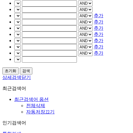
추가
추가
추가
추가
추가
추가
추가
상세검색닫기
최근검색어
최근검색어 옵션
전체삭제
자동저장끄기
인기검색어