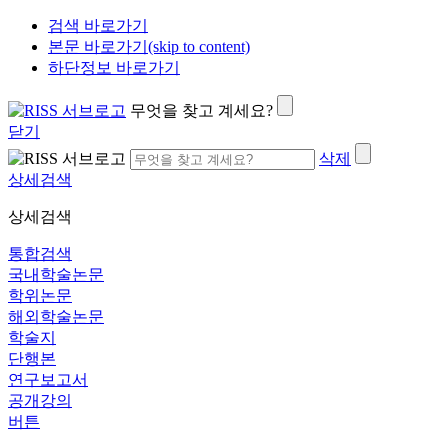
검색 바로가기
본문 바로가기(skip to content)
하단정보 바로가기
무엇을 찾고 계세요?
닫기
삭제
상세검색
상세검색
통합검색
국내학술논문
학위논문
해외학술논문
학술지
단행본
연구보고서
공개강의
버튼