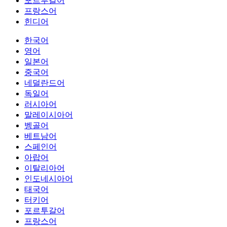
포르투갈어
프랑스어
힌디어
한국어
영어
일본어
중국어
네덜란드어
독일어
러시아어
말레이시아어
벵골어
베트남어
스페인어
아랍어
이탈리아어
인도네시아어
태국어
터키어
포르투갈어
프랑스어