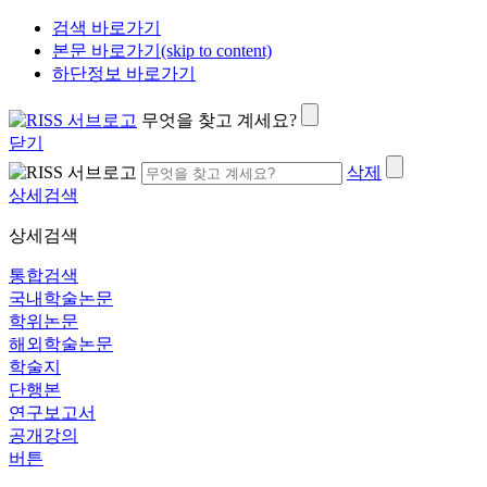
검색 바로가기
본문 바로가기(skip to content)
하단정보 바로가기
무엇을 찾고 계세요?
닫기
삭제
상세검색
상세검색
통합검색
국내학술논문
학위논문
해외학술논문
학술지
단행본
연구보고서
공개강의
버튼