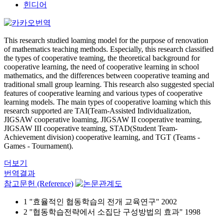
힌디어
This research studied loaming model for the purpose of renovation
of mathematics teaching methods. Especially, this research classified
the types of cooperative teaming, the theoretical background for
cooperative learning, the need of cooperative learning in school
mathematics, and the differences between cooperative teaming and
traditional small group learning. This research also suggested special
features of cooperative learning and various types of cooperative
learning models. The main types of cooperative loaming which this
research supported are TAI(Team-Assisted Individualization,
JIGSAW cooperative loaming, JIGSAW II cooperative teaming,
JIGSAW III cooperative teaming, STAD(Student Team-
Achievement division) cooperative learning, and TGT (Teams -
Games - Tournament).
더보기
번역결과
참고문헌 (Reference)
1 "효율적인 협동학습의 전개 교육연구" 2002
2 "협동학습전략에서 소집단 구성방법의 효과" 1998