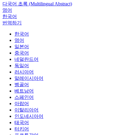
다국어 초록 (Multilingual Abstract)
영어
한국어
번역하기
한국어
영어
일본어
중국어
네덜란드어
독일어
러시아어
말레이시아어
벵골어
베트남어
스페인어
아랍어
이탈리아어
인도네시아어
태국어
터키어