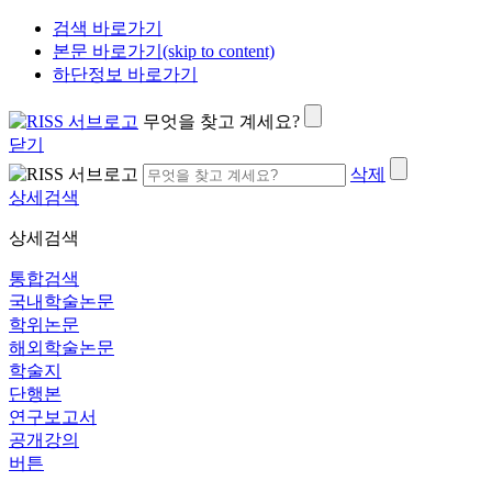
검색 바로가기
본문 바로가기(skip to content)
하단정보 바로가기
무엇을 찾고 계세요?
닫기
삭제
상세검색
상세검색
통합검색
국내학술논문
학위논문
해외학술논문
학술지
단행본
연구보고서
공개강의
버튼