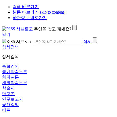
검색 바로가기
본문 바로가기(skip to content)
하단정보 바로가기
무엇을 찾고 계세요?
닫기
삭제
상세검색
상세검색
통합검색
국내학술논문
학위논문
해외학술논문
학술지
단행본
연구보고서
공개강의
버튼