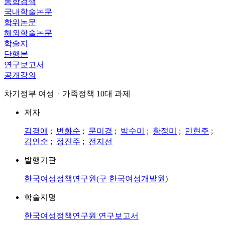
통합검색
국내학술논문
학위논문
해외학술논문
학술지
단행본
연구보고서
공개강의
차기정부 여성ㆍ가족정책 10대 과제
저자
김경애
;
변화순
;
문미경
;
박수미
;
황정미
;
민현주
;
김인순
;
정진주
;
전지선
발행기관
한국여성정책연구원(구 한국여성개발원)
학술지명
한국여성정책연구원 연구보고서