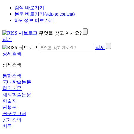
검색 바로가기
본문 바로가기(skip to content)
하단정보 바로가기
무엇을 찾고 계세요?
닫기
삭제
상세검색
상세검색
통합검색
국내학술논문
학위논문
해외학술논문
학술지
단행본
연구보고서
공개강의
버튼