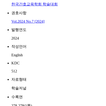
한국간호교육학회 학술대회
권호사항
Vol.2024 No.7 [2024]
발행연도
2024
작성언어
English
KDC
512
자료형태
학술저널
수록면
278-278(1쪽)