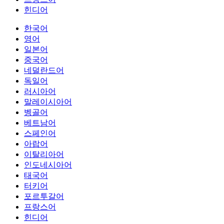
힌디어
한국어
영어
일본어
중국어
네덜란드어
독일어
러시아어
말레이시아어
벵골어
베트남어
스페인어
아랍어
이탈리아어
인도네시아어
태국어
터키어
포르투갈어
프랑스어
힌디어