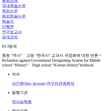
통합검색
국내학술논문
학위논문
해외학술논문
학술지
단행본
연구보고서
공개강의
KCI등재
중등 “역사”ㆍ고등 “한국사” 교과서 국정화에 대한 반론 =
Refutation against Government Designating System for Middle
school “History”ㆍHigh school “Korean History”textbook
저자
서인원(Seo, In-won)
연구자관계분석
발행기관
역사실학회
학술지명