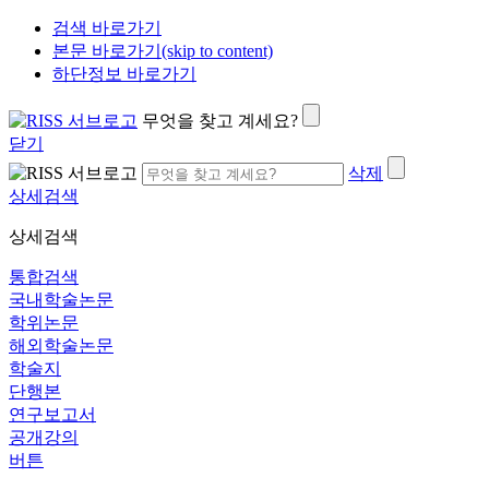
검색 바로가기
본문 바로가기(skip to content)
하단정보 바로가기
무엇을 찾고 계세요?
닫기
삭제
상세검색
상세검색
통합검색
국내학술논문
학위논문
해외학술논문
학술지
단행본
연구보고서
공개강의
버튼