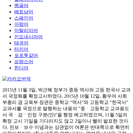
벵골어
베트남어
스페인어
아랍어
이탈리아어
인도네시아어
태국어
터키어
포르투갈어
프랑스어
힌디어
2015년 11월 3일, 박근혜 정부가 중등 역사와 고등 한국사 교과
서 국정화를 확정고시하였다. 2015년 10월 12일, 황우여 사회
부총리 겸 교육부 장관은 중학교 “역사”와 고등학교 “한국사”
교과서를 국정으로 발행하는 내용의 "중ㆍ고등학교 교과용도
서 국ㆍ검ㆍ인정 구분(안)"을 행정 예고하였으며, 11월 5일의
확정 고시 기일을 기다리지도 않고 2일이나 빨리 발표한 것이
다. 진보ㆍ보수 이념과는 상관없이 여론은 반대쪽으로 확연히