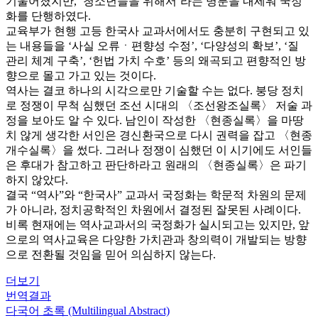
기울어졌지만, ‘청소년들을 위해서’라는 명분을 내세워 국정
화를 단행하였다.
교육부가 현행 고등 한국사 교과서에서도 충분히 구현되고 있
는 내용들을 ‘사실 오류ㆍ편향성 수정’, ‘다양성의 확보’, ‘질
관리 체계 구축’, ‘헌법 가치 수호’ 등의 왜곡되고 편향적인 방
향으로 몰고 가고 있는 것이다.
역사는 결코 하나의 시각으로만 기술할 수는 없다. 붕당 정치
로 정쟁이 무척 심했던 조선 시대의 〈조선왕조실록〉 저술 과
정을 보아도 알 수 있다. 남인이 작성한 〈현종실록〉을 마땅
치 않게 생각한 서인은 경신환국으로 다시 권력을 잡고 〈현종
개수실록〉을 썼다. 그러나 정쟁이 심했던 이 시기에도 서인들
은 후대가 참고하고 판단하라고 원래의 〈현종실록〉은 파기
하지 않았다.
결국 “역사”와 “한국사” 교과서 국정화는 학문적 차원의 문제
가 아니라, 정치공학적인 차원에서 결정된 잘못된 사례이다.
비록 현재에는 역사교과서의 국정화가 실시되고는 있지만, 앞
으로의 역사교육은 다양한 가치관과 창의력이 개발되는 방향
으로 전환될 것임을 믿어 의심하지 않는다.
더보기
번역결과
다국어 초록 (Multilingual Abstract)