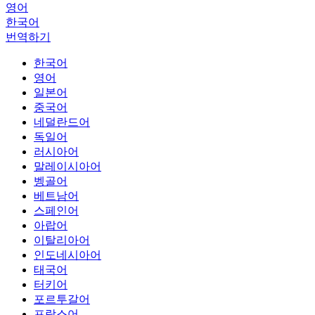
영어
한국어
번역하기
한국어
영어
일본어
중국어
네덜란드어
독일어
러시아어
말레이시아어
벵골어
베트남어
스페인어
아랍어
이탈리아어
인도네시아어
태국어
터키어
포르투갈어
프랑스어