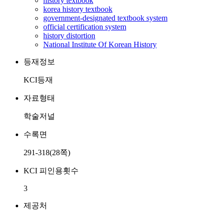
history textbook
korea history textbook
government-designated textbook system
official certification system
history distortion
National Institute Of Korean History
등재정보
KCI등재
자료형태
학술저널
수록면
291-318(28쪽)
KCI 피인용횟수
3
제공처