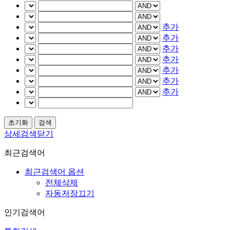
추가
추가
추가
추가
추가
추가
추가
상세검색닫기
최근검색어
최근검색어 옵션
전체삭제
자동저장끄기
인기검색어