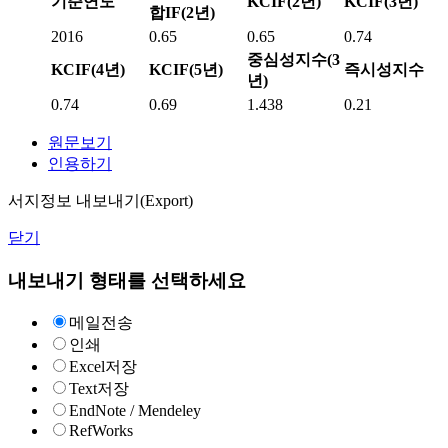
기준연도
KCIF(2년)
KCIF(3년)
합IF(2년)
2016
0.65
0.65
0.74
중심성지수(3
KCIF(4년)
KCIF(5년)
즉시성지수
년)
0.74
0.69
1.438
0.21
원문보기
인용하기
서지정보 내보내기(Export)
닫기
내보내기 형태를 선택하세요
메일전송
인쇄
Excel저장
Text저장
EndNote / Mendeley
RefWorks