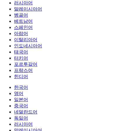
러시아어
말레이시아어
벵골어
베트남어
스페인어
아랍어
이탈리아어
인도네시아어
태국어
터키어
포르투갈어
프랑스어
힌디어
한국어
영어
일본어
중국어
네덜란드어
독일어
러시아어
말레이시아어