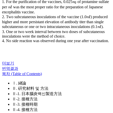
1. For the purification of the vaccines, 0.025㎎ of protamine sulfate
per ㎖ was the most proper ratio for the preparation of Japanese
encephalitis vaccine.
2. Two subcutaneous inoculations of the vaccine (1.0㎖) produced
higher and more persistant elevation of antibody titer than single
subcutaneous or one or two intracutaneous inoculations (0.1㎖).
3. One or two week interval between two doses of subcutaneous
inoculations were the method of choice.
4. No side reaction was observed during one year after vaccination.
더보기
번역결과
목차 (Table of Contents)
Ⅰ. 緖論
Ⅱ. 硏究材料 및 方法
Ⅱ-1. 日本腦炎백신製造方法
Ⅱ-2. 接種方法
Ⅱ-3. 接種時期
Ⅱ-4. 接種方法