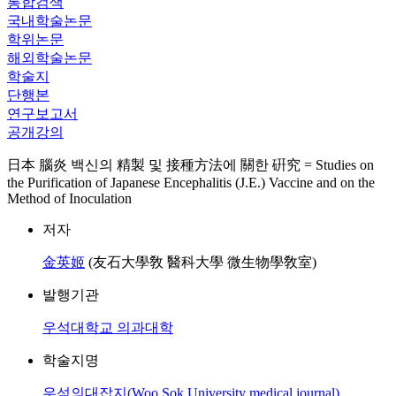
통합검색
국내학술논문
학위논문
해외학술논문
학술지
단행본
연구보고서
공개강의
日本 腦炎 백신의 精製 및 接種方法에 關한 硏究 = Studies on
the Purification of Japanese Encephalitis (J.E.) Vaccine and on the
Method of Inoculation
저자
金英姬
(友石大學敎 醫科大學 微生物學敎室)
발행기관
우석대학교 의과대학
학술지명
우석의대잡지(Woo Sok University medical journal)