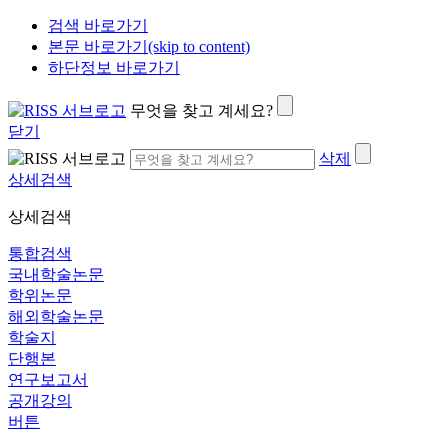
검색 바로가기
본문 바로가기(skip to content)
하단정보 바로가기
무엇을 찾고 계세요?
닫기
삭제
상세검색
상세검색
통합검색
국내학술논문
학위논문
해외학술논문
학술지
단행본
연구보고서
공개강의
버튼