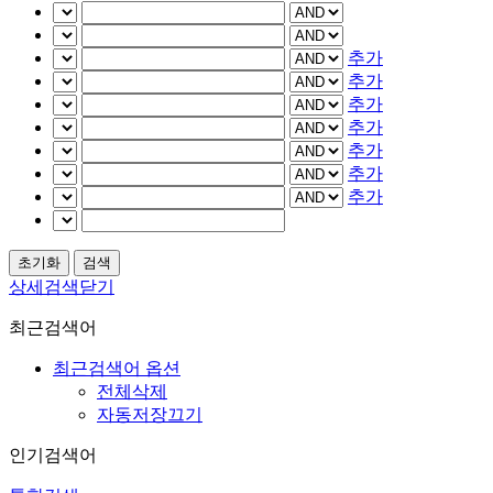
추가
추가
추가
추가
추가
추가
추가
상세검색닫기
최근검색어
최근검색어 옵션
전체삭제
자동저장끄기
인기검색어