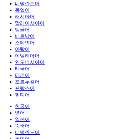
네덜란드어
독일어
러시아어
말레이시아어
벵골어
베트남어
스페인어
아랍어
이탈리아어
인도네시아어
태국어
터키어
포르투갈어
프랑스어
힌디어
한국어
영어
일본어
중국어
네덜란드어
독일어