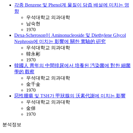
각종 Benzene 및 Phenol계 물질이 담즙 배설에 미치는 영
향
우석대학교 의과대학
남숙현
1970
Dexa-Scheroson이 Aminonucleoside 및 Diethylene Glycol
Nephrosis에 미치는 影響에 關한 實驗的 硏究
우석대학교 의과대학
韓永彬
1970
韓國人 靑年의 中間排尿에서 培養된 汚染菌에 對한 細菌
學的 觀察
우석대학교 의과대학
金千金
1970
惡性腫瘍 및 TSH가 甲狀腺의 沃素代謝에 미치는 影響
우석대학교 의과대학
金倬
1970
분석정보