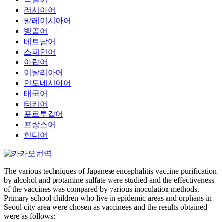
러시아어
말레이시아어
벵골어
베트남어
스페인어
아랍어
이탈리아어
인도네시아어
태국어
터키어
포르투갈어
프랑스어
힌디어
The various techniques of Japanese encephalitis vaccine purification
by alcohol and protamine sulfate were studied and the effectiveness
of the vaccines was compared by various inoculation methods.
Primary school children who live in epidemic areas and orphans in
Seoul city area were chosen as vaccinees and the results obtained
were as follows: