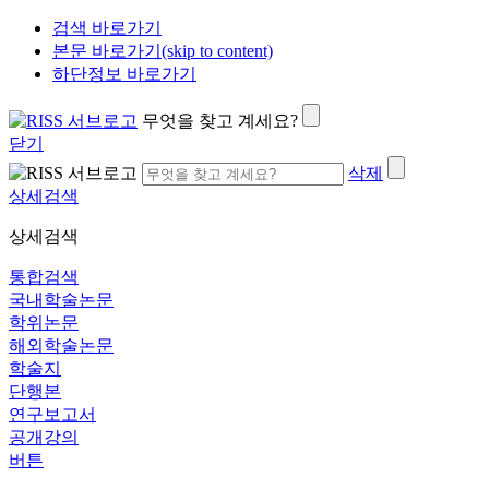
검색 바로가기
본문 바로가기(skip to content)
하단정보 바로가기
무엇을 찾고 계세요?
닫기
삭제
상세검색
상세검색
통합검색
국내학술논문
학위논문
해외학술논문
학술지
단행본
연구보고서
공개강의
버튼