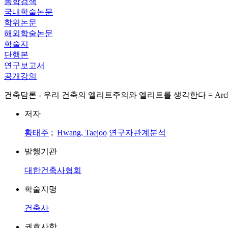
통합검색
국내학술논문
학위논문
해외학술논문
학술지
단행본
연구보고서
공개강의
건축담론 - 우리 건축의 엘리트주의와 엘리트를 생각한다 = Architecture Discussion
저자
황태주
;
Hwang, Taejoo
연구자관계분석
발행기관
대한건축사협회
학술지명
건축사
권호사항