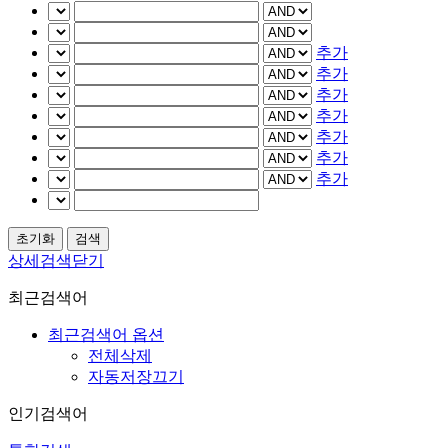
추가
추가
추가
추가
추가
추가
추가
상세검색닫기
최근검색어
최근검색어 옵션
전체삭제
자동저장끄기
인기검색어