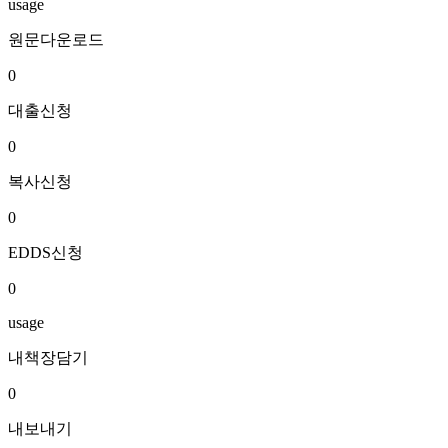
usage
원문다운로드
0
대출신청
0
복사신청
0
EDDS신청
0
usage
내책장담기
0
내보내기