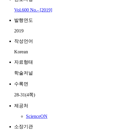
Vol.600 No.- [2019]
발행연도
2019
작성언어
Korean
자료형태
학술저널
수록면
28-31(4쪽)
제공처
ScienceON
소장기관