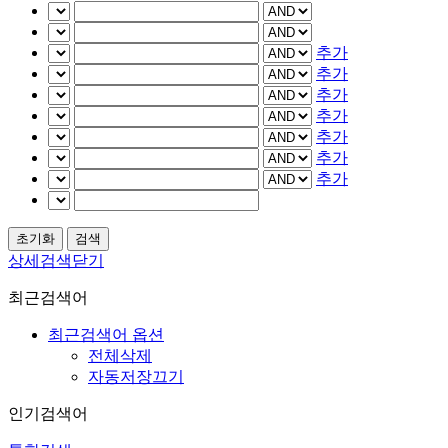
추가
추가
추가
추가
추가
추가
추가
상세검색닫기
최근검색어
최근검색어 옵션
전체삭제
자동저장끄기
인기검색어