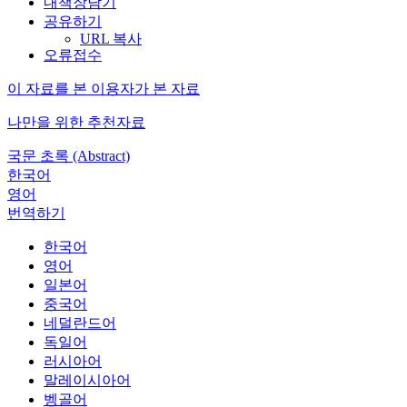
내책장담기
공유하기
URL 복사
오류접수
이 자료를 본 이용자가 본 자료
나만을 위한 추천자료
국문 초록 (Abstract)
한국어
영어
번역하기
한국어
영어
일본어
중국어
네덜란드어
독일어
러시아어
말레이시아어
벵골어