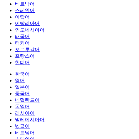
베트남어
스페인어
아랍어
이탈리아어
인도네시아어
태국어
터키어
포르투갈어
프랑스어
힌디어
한국어
영어
일본어
중국어
네덜란드어
독일어
러시아어
말레이시아어
벵골어
베트남어