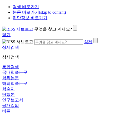
검색 바로가기
본문 바로가기(skip to content)
하단정보 바로가기
무엇을 찾고 계세요?
닫기
삭제
상세검색
상세검색
통합검색
국내학술논문
학위논문
해외학술논문
학술지
단행본
연구보고서
공개강의
버튼