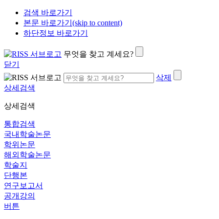
검색 바로가기
본문 바로가기(skip to content)
하단정보 바로가기
무엇을 찾고 계세요?
닫기
삭제
상세검색
상세검색
통합검색
국내학술논문
학위논문
해외학술논문
학술지
단행본
연구보고서
공개강의
버튼