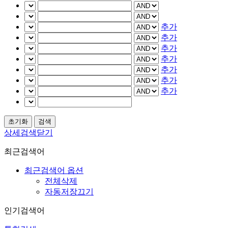
추가
추가
추가
추가
추가
추가
추가
상세검색닫기
최근검색어
최근검색어 옵션
전체삭제
자동저장끄기
인기검색어