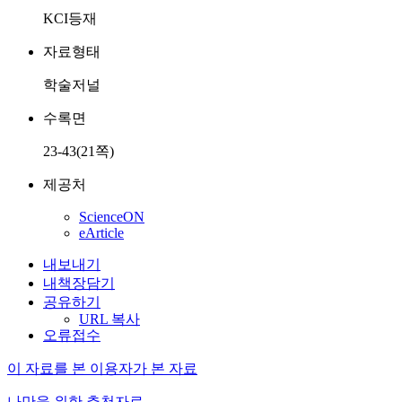
KCI등재
자료형태
학술저널
수록면
23-43(21쪽)
제공처
ScienceON
eArticle
내보내기
내책장담기
공유하기
URL 복사
오류접수
이 자료를 본 이용자가 본 자료
나만을 위한 추천자료