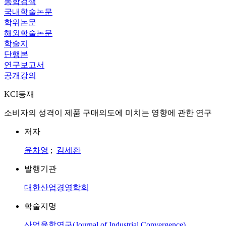
통합검색
국내학술논문
학위논문
해외학술논문
학술지
단행본
연구보고서
공개강의
KCI등재
소비자의 성격이 제품 구매의도에 미치는 영향에 관한 연구
저자
윤차영
;
김세환
발행기관
대한산업경영학회
학술지명
산업융합연구(Journal of Industrial Convergence)