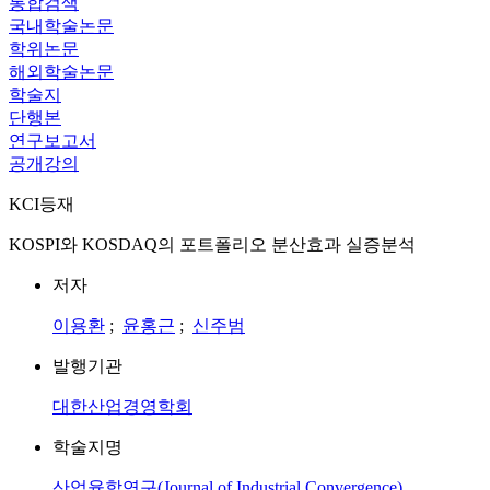
통합검색
국내학술논문
학위논문
해외학술논문
학술지
단행본
연구보고서
공개강의
KCI등재
KOSPI와 KOSDAQ의 포트폴리오 분산효과 실증분석
저자
이용환
;
윤홍근
;
신주범
발행기관
대한산업경영학회
학술지명
산업융합연구(Journal of Industrial Convergence)