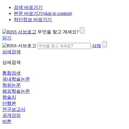
검색 바로가기
본문 바로가기(skip to content)
하단정보 바로가기
무엇을 찾고 계세요?
닫기
삭제
상세검색
상세검색
통합검색
국내학술논문
학위논문
해외학술논문
학술지
단행본
연구보고서
공개강의
버튼