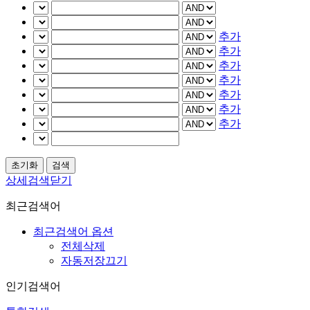
추가
추가
추가
추가
추가
추가
추가
상세검색닫기
최근검색어
최근검색어 옵션
전체삭제
자동저장끄기
인기검색어