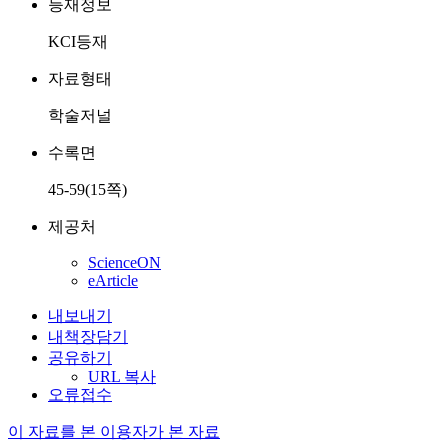
등재정보
KCI등재
자료형태
학술저널
수록면
45-59(15쪽)
제공처
ScienceON
eArticle
내보내기
내책장담기
공유하기
URL 복사
오류접수
이 자료를 본 이용자가 본 자료