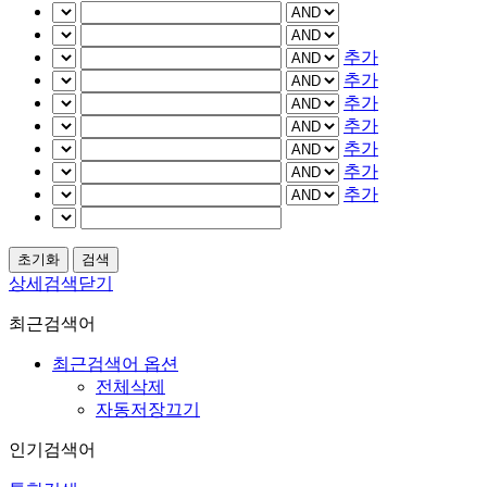
추가
추가
추가
추가
추가
추가
추가
상세검색닫기
최근검색어
최근검색어 옵션
전체삭제
자동저장끄기
인기검색어