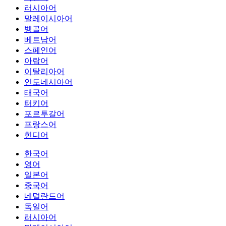
러시아어
말레이시아어
벵골어
베트남어
스페인어
아랍어
이탈리아어
인도네시아어
태국어
터키어
포르투갈어
프랑스어
힌디어
한국어
영어
일본어
중국어
네덜란드어
독일어
러시아어