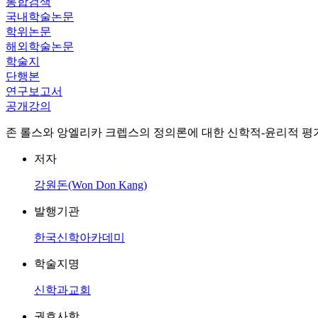
통합검색
국내학술논문
학위논문
해외학술논문
학술지
단행본
연구보고서
공개강의
존 롤스와 앙엘리카 크렙스의 정의론에 대한 신학적-윤리적 평
저자
강원돈(Won Don Kang)
발행기관
한국신학아카데미
학술지명
신학과교회
권호사항