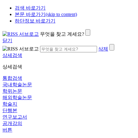
검색 바로가기
본문 바로가기(skip to content)
하단정보 바로가기
무엇을 찾고 계세요?
닫기
삭제
상세검색
상세검색
통합검색
국내학술논문
학위논문
해외학술논문
학술지
단행본
연구보고서
공개강의
버튼