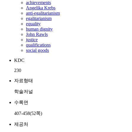
achievements
Angelika Krebs
anti-egalitarianism
egalitarianism
equality
human dignity
John Rawls
justice
qualifications
social goods
KDC
230
자료형태
학술저널
수록면
407-458(52쪽)
제공처