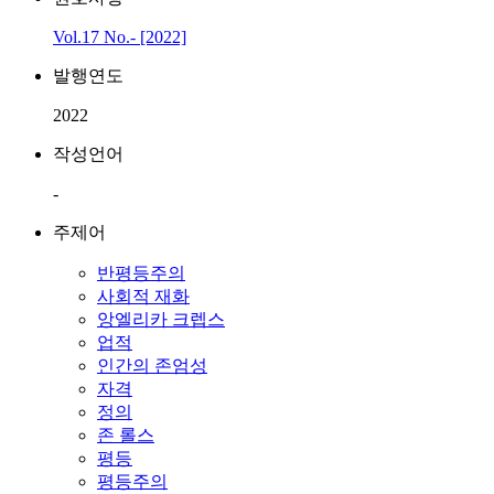
Vol.17 No.- [2022]
발행연도
2022
작성언어
-
주제어
반평등주의
사회적 재화
앙엘리카 크렙스
업적
인간의 존엄성
자격
정의
존 롤스
평등
평등주의