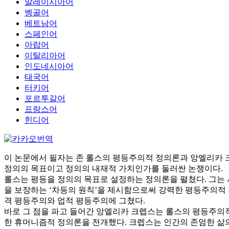
말레이시아어
벵골어
베트남어
스페인어
아랍어
이탈리아어
인도네시아어
태국어
터키어
포르투갈어
프랑스어
힌디어
이 논문에서 필자는 존 롤스의 평등주의적 정의론과 앙엘리카 
정의의 목표이고 정의의 내재적 가치인가를 둘러싼 논쟁이다.
롤스는 평등을 정의의 목표로 설정하는 정의론을 펼쳤다. 그는
을 보장하는 ‘차등의 원칙’을 제시함으로써 강력한 평등주의적
격 평등주의와 업적 평등주의에 그쳤다.
바로 그 점을 파고 들어간 앙엘리카 크렙스는 롤스의 평등주의
한 휴머니즘적 정의론을 전개했다. 크렙스는 인간의 존엄한 삶의