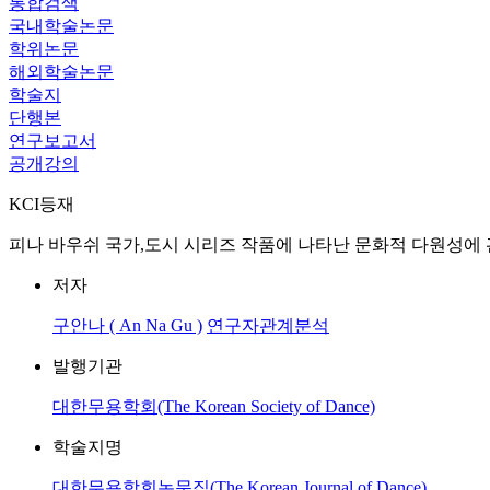
통합검색
국내학술논문
학위논문
해외학술논문
학술지
단행본
연구보고서
공개강의
KCI등재
피나 바우쉬 국가,도시 시리즈 작품에 나타난 문화적 다원성에 관한 연구 = A study o
저자
구안나 ( An Na Gu )
연구자관계분석
발행기관
대한무용학회(The Korean Society of Dance)
학술지명
대한무용학회논문집(The Korean Journal of Dance)