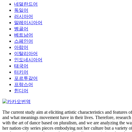
네덜란드어
독일어
러시아어
말레이시아어
벵골어
베트남어
스페인어
아랍어
이탈리아어
인도네시아어
태국어
터키어
포르투갈어
프랑스어
힌디어
The current study aim at eliciting artistic characteristics and featur
and what meanings movement have in their lives. Therefore, research me
with the art of dance based on pluralism, and we are analyzing the w
her nation·city series pieces embodying not her culture but a variety 