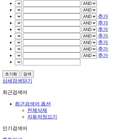
추가
추가
추가
추가
추가
추가
추가
상세검색닫기
최근검색어
최근검색어 옵션
전체삭제
자동저장끄기
인기검색어