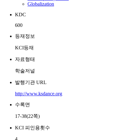
Globalization
KDC
600
등재정보
KCI등재
자료형태
학술저널
발행기관 URL
http://www.ksdance.org
수록면
17-38(22쪽)
KCI 피인용횟수
4