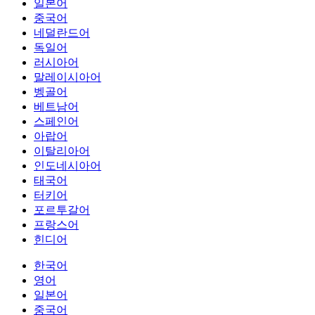
일본어
중국어
네덜란드어
독일어
러시아어
말레이시아어
벵골어
베트남어
스페인어
아랍어
이탈리아어
인도네시아어
태국어
터키어
포르투갈어
프랑스어
힌디어
한국어
영어
일본어
중국어