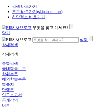
검색 바로가기
본문 바로가기(skip to content)
하단정보 바로가기
무엇을 찾고 계세요?
닫기
삭제
상세검색
상세검색
통합검색
국내학술논문
학위논문
해외학술논문
학술지
단행본
연구보고서
공개강의
버튼