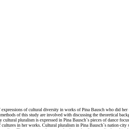
es of expressions of cultural diversity in works of Pina Bausch who did 
thods of this study are involved with discussing the theoretical backgro
ay cultural pluralism is expressed in Pina Bausch`s pieces of dance f
of cultures in her works. Cultural pluralism in Pina Bausch`s nation·cit