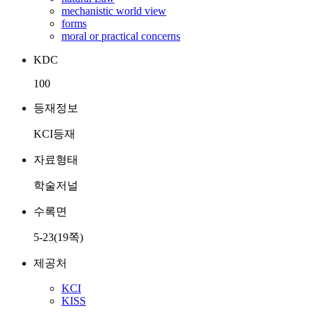
mechanistic world view
forms
moral or practical concerns
KDC
100
등재정보
KCI등재
자료형태
학술저널
수록면
5-23(19쪽)
제공처
KCI
KISS