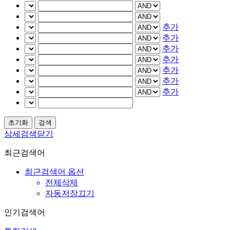
추가
추가
추가
추가
추가
추가
추가
상세검색닫기
최근검색어
최근검색어 옵션
전체삭제
자동저장끄기
인기검색어