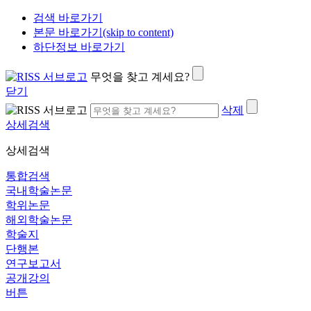
검색 바로가기
본문 바로가기(skip to content)
하단정보 바로가기
무엇을 찾고 계세요?
닫기
삭제
상세검색
상세검색
통합검색
국내학술논문
학위논문
해외학술논문
학술지
단행본
연구보고서
공개강의
버튼