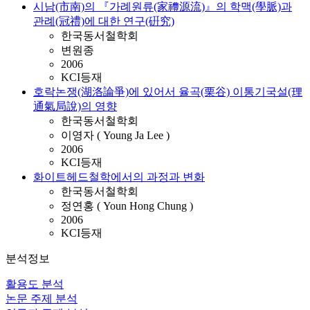
시남(市南)의 『가례원류(家禮源流)』의 학맥(學脈)과
관례(冠禮)에 대한 연구(硏究)
한국동서철학회
변원종
2006
KCI등재
호락논쟁(湖洛論爭)에 있어서 율곡(栗谷) 이통기국설(理
通氣局說)의 영향
한국동서철학회
이영자 ( Young Ja Lee )
2006
KCI등재
화이트헤드철학에서의 과정과 변화
한국동서철학회
정연홍 ( Youn Hong Chung )
2006
KCI등재
분석정보
활용도 분석
논문 주제 분석