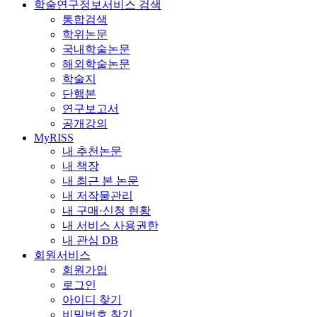
학술연구정보서비스 검색
통합검색
학위논문
국내학술논문
해외학술논문
학술지
단행본
연구보고서
공개강의
MyRISS
내 추천논문
내 책장
내 최근 본 논문
내 저작물관리
내 구매·신청 현황
내 서비스 사용권한
내 관심 DB
회원서비스
회원가입
로그인
아이디 찾기
비밀번호 찾기