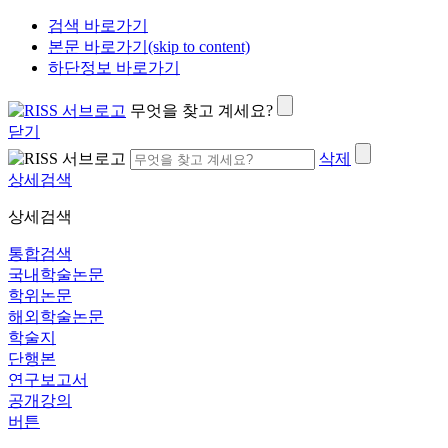
검색 바로가기
본문 바로가기(skip to content)
하단정보 바로가기
무엇을 찾고 계세요?
닫기
삭제
상세검색
상세검색
통합검색
국내학술논문
학위논문
해외학술논문
학술지
단행본
연구보고서
공개강의
버튼