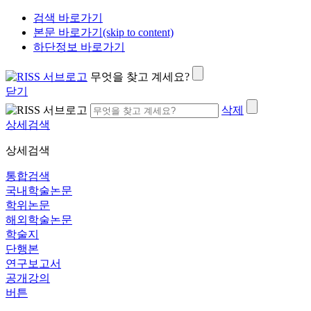
검색 바로가기
본문 바로가기(skip to content)
하단정보 바로가기
무엇을 찾고 계세요?
닫기
삭제
상세검색
상세검색
통합검색
국내학술논문
학위논문
해외학술논문
학술지
단행본
연구보고서
공개강의
버튼