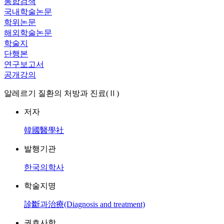
통합검색
국내학술논문
학위논문
해외학술논문
학술지
단행본
연구보고서
공개강의
알레르기 질환의 처방과 진료(Ⅱ)
저자
韓國醫學社
발행기관
한국의학사
학술지명
診斷과治療(Diagnosis and treatment)
권호사항