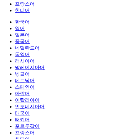
프랑스어
힌디어
한국어
영어
일본어
중국어
네덜란드어
독일어
러시아어
말레이시아어
벵골어
베트남어
스페인어
아랍어
이탈리아어
인도네시아어
태국어
터키어
포르투갈어
프랑스어