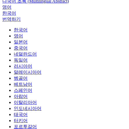
다국어 초록 (Multilingual Abstract)
영어
한국어
번역하기
한국어
영어
일본어
중국어
네덜란드어
독일어
러시아어
말레이시아어
벵골어
베트남어
스페인어
아랍어
이탈리아어
인도네시아어
태국어
터키어
포르투갈어