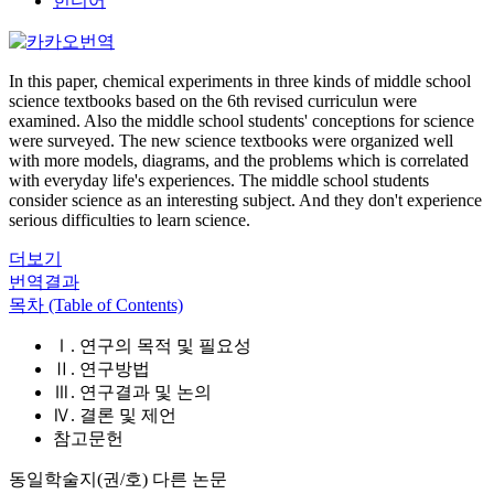
힌디어
In this paper, chemical experiments in three kinds of middle school
science textbooks based on the 6th revised curriculun were
examined. Also the middle school students' conceptions for science
were surveyed. The new science textbooks were organized well
with more models, diagrams, and the problems which is correlated
with everyday life's experiences. The middle school students
consider science as an interesting subject. And they don't experience
serious difficulties to learn science.
더보기
번역결과
목차 (Table of Contents)
Ⅰ. 연구의 목적 및 필요성
Ⅱ. 연구방법
Ⅲ. 연구결과 및 논의
Ⅳ. 결론 및 제언
참고문헌
동일학술지(권/호) 다른 논문