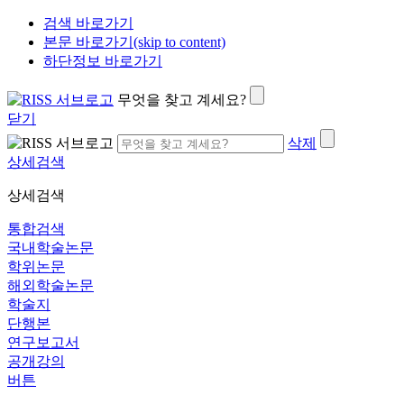
검색 바로가기
본문 바로가기(skip to content)
하단정보 바로가기
무엇을 찾고 계세요?
닫기
삭제
상세검색
상세검색
통합검색
국내학술논문
학위논문
해외학술논문
학술지
단행본
연구보고서
공개강의
버튼