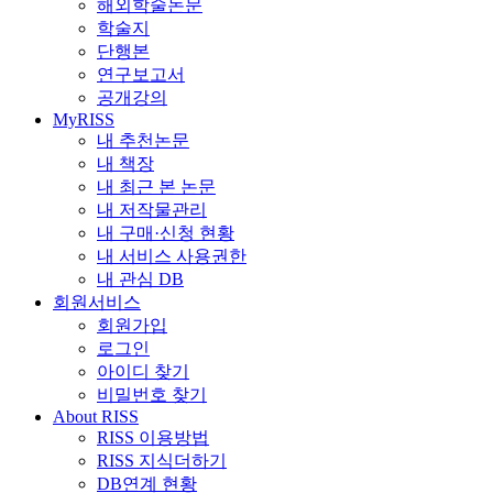
해외학술논문
학술지
단행본
연구보고서
공개강의
MyRISS
내 추천논문
내 책장
내 최근 본 논문
내 저작물관리
내 구매·신청 현황
내 서비스 사용권한
내 관심 DB
회원서비스
회원가입
로그인
아이디 찾기
비밀번호 찾기
About RISS
RISS 이용방법
RISS 지식더하기
DB연계 현황