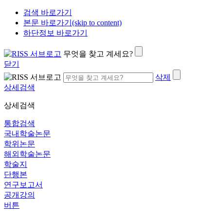
검색 바로가기
본문 바로가기(skip to content)
하단정보 바로가기
무엇을 찾고 계세요?
닫기
삭제
상세검색
상세검색
통합검색
국내학술논문
학위논문
해외학술논문
학술지
단행본
연구보고서
공개강의
버튼