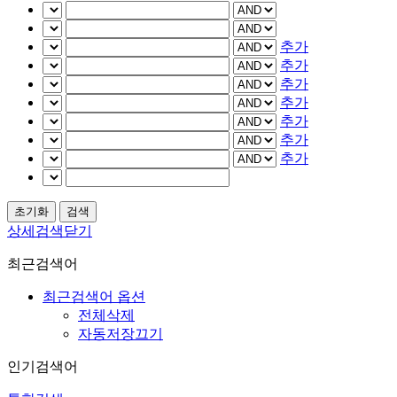
추가
추가
추가
추가
추가
추가
추가
상세검색닫기
최근검색어
최근검색어 옵션
전체삭제
자동저장끄기
인기검색어