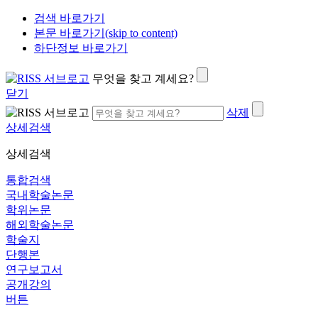
검색 바로가기
본문 바로가기(skip to content)
하단정보 바로가기
무엇을 찾고 계세요?
닫기
삭제
상세검색
상세검색
통합검색
국내학술논문
학위논문
해외학술논문
학술지
단행본
연구보고서
공개강의
버튼