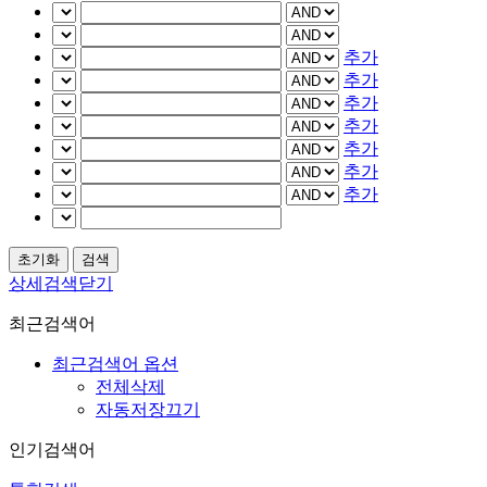
추가
추가
추가
추가
추가
추가
추가
상세검색닫기
최근검색어
최근검색어 옵션
전체삭제
자동저장끄기
인기검색어