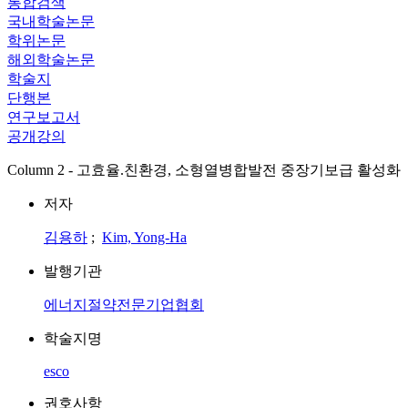
통합검색
국내학술논문
학위논문
해외학술논문
학술지
단행본
연구보고서
공개강의
Column 2 - 고효율.친환경, 소형열병합발전 중장기보급 활성화
저자
김용하
;
Kim, Yong-Ha
발행기관
에너지절약전문기업협회
학술지명
esco
권호사항