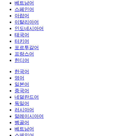
베트남어
스페인어
아랍어
이탈리아어
인도네시아어
태국어
터키어
포르투갈어
프랑스어
힌디어
한국어
영어
일본어
중국어
네덜란드어
독일어
러시아어
말레이시아어
벵골어
베트남어
스페인어