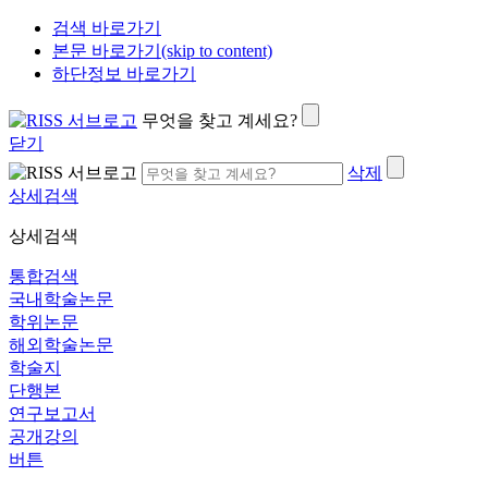
검색 바로가기
본문 바로가기(skip to content)
하단정보 바로가기
무엇을 찾고 계세요?
닫기
삭제
상세검색
상세검색
통합검색
국내학술논문
학위논문
해외학술논문
학술지
단행본
연구보고서
공개강의
버튼