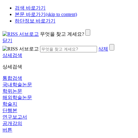
검색 바로가기
본문 바로가기(skip to content)
하단정보 바로가기
무엇을 찾고 계세요?
닫기
삭제
상세검색
상세검색
통합검색
국내학술논문
학위논문
해외학술논문
학술지
단행본
연구보고서
공개강의
버튼