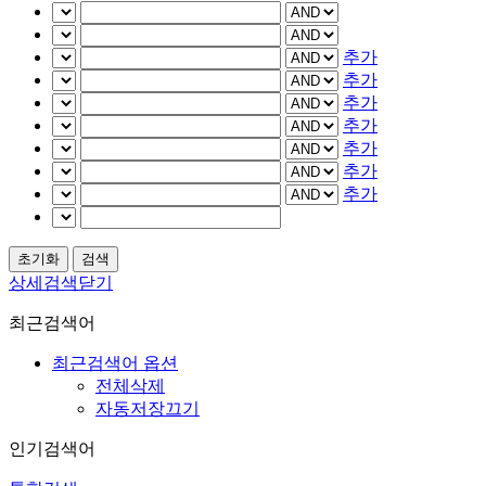
추가
추가
추가
추가
추가
추가
추가
상세검색닫기
최근검색어
최근검색어 옵션
전체삭제
자동저장끄기
인기검색어