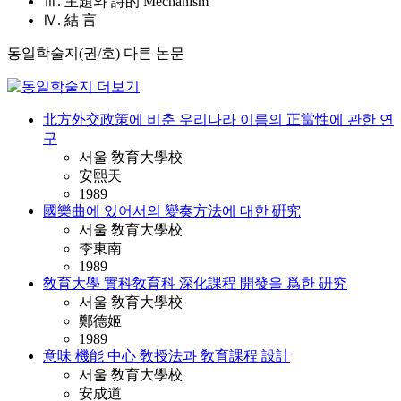
Ⅲ. 主題와 詩的 Mechanism
Ⅳ. 結 言
동일학술지(권/호) 다른 논문
北方外交政策에 비춘 우리나라 이름의 正當性에 관한 연
구
서울 敎育大學校
安熙天
1989
國樂曲에 있어서의 變奏方法에 대한 硏究
서울 敎育大學校
李東南
1989
敎育大學 實科敎育科 深化課程 開發을 爲한 硏究
서울 敎育大學校
鄭德姬
1989
意味 機能 中心 敎授法과 敎育課程 設計
서울 敎育大學校
安成道