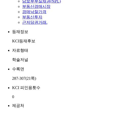
담보부부실채권(NPL)
부동산경매시장
경매낙찰가격
부동산투자
근저당권거래.
등재정보
KCI등재후보
자료형태
학술저널
수록면
287-307(21쪽)
KCI 피인용횟수
0
제공처