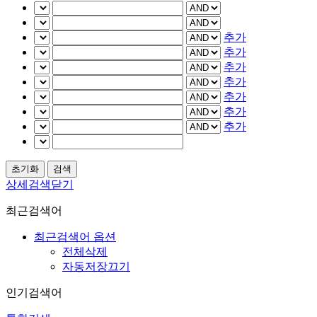
추가
추가
추가
추가
추가
추가
추가
상세검색닫기
최근검색어
최근검색어 옵션
전체삭제
자동저장끄기
인기검색어