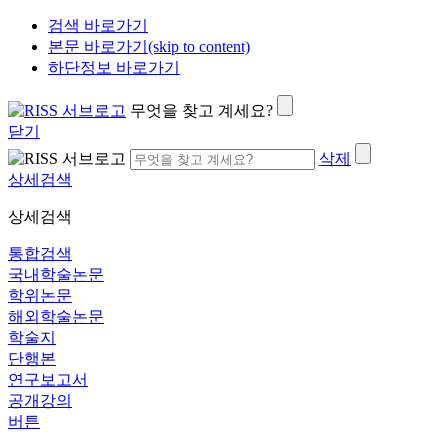
검색 바로가기
본문 바로가기(skip to content)
하단정보 바로가기
무엇을 찾고 계세요?
닫기
삭제
상세검색
상세검색
통합검색
국내학술논문
학위논문
해외학술논문
학술지
단행본
연구보고서
공개강의
버튼