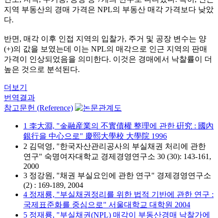
지역 부동산의 경매 가격은 NPL의 부동산 매각 가격보다 낮았
다.
반면, 매각 이후 인접 지역의 입찰가, 주거 및 공장 변수는 양
(+)의 값을 보였는데 이는 NPL의 매각으로 인근 지역의 판매
가격이 인상되었음을 의미한다. 이것은 경매에서 낙찰률이 더
높은 것으로 분석된다.
더보기
번역결과
참고문헌 (Reference)
1 李大淵, "金融産業의 不實債權 整理에 관한 硏究 : 國內
銀行을 中心으로" 慶熙大學校 大學院 1996
2 김덕영, "한국자산관리공사의 부실채권 처리에 관한
연구" 숙명여자대학교 경제경영연구소 30 (30): 143-161,
2000
3 정강원, "채권 부실요인에 관한 연구" 경제경영연구소
(2) : 169-189, 2004
4 정재룡, "부실채권정리를 위한 법적 기반에 관한 연구 :
국제표준화를 중심으로" 서울대학교 대학원 2004
5 정재룡, "부실채권(NPL) 매각이 부동산경매 낙찰가에