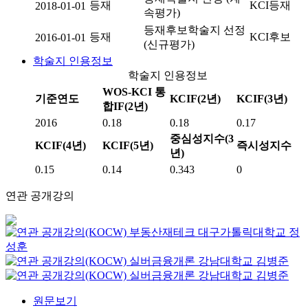
등재
KCI등재
2018-01-01
속평가)
등재후보학술지 선정
등재
KCI후보
2016-01-01
(신규평가)
학술지 인용정보
학술지 인용정보
WOS-KCI 통
기준연도
KCIF(2년)
KCIF(3년)
합IF(2년)
2016
0.18
0.18
0.17
중심성지수(3
KCIF(4년)
KCIF(5년)
즉시성지수
년)
0.15
0.14
0.343
0
연관 공개강의
부동산재테크
대구가톨릭대학교
정
성훈
실버금융개론
강남대학교
김병준
실버금융개론
강남대학교
김병준
원문보기