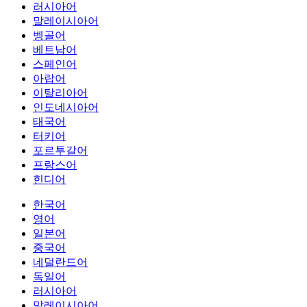
러시아어
말레이시아어
벵골어
베트남어
스페인어
아랍어
이탈리아어
인도네시아어
태국어
터키어
포르투갈어
프랑스어
힌디어
한국어
영어
일본어
중국어
네덜란드어
독일어
러시아어
말레이시아어