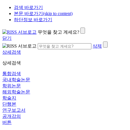
검색 바로가기
본문 바로가기(skip to content)
하단정보 바로가기
무엇을 찾고 계세요?
닫기
삭제
상세검색
상세검색
통합검색
국내학술논문
학위논문
해외학술논문
학술지
단행본
연구보고서
공개강의
버튼