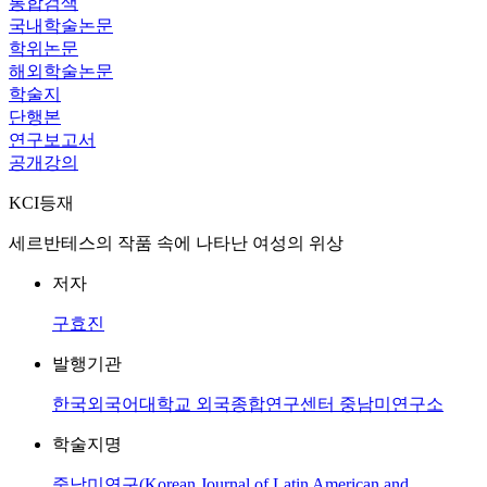
통합검색
국내학술논문
학위논문
해외학술논문
학술지
단행본
연구보고서
공개강의
KCI등재
세르반테스의 작품 속에 나타난 여성의 위상
저자
구효진
발행기관
한국외국어대학교 외국종합연구센터 중남미연구소
학술지명
중남미연구(Korean Journal of Latin American and