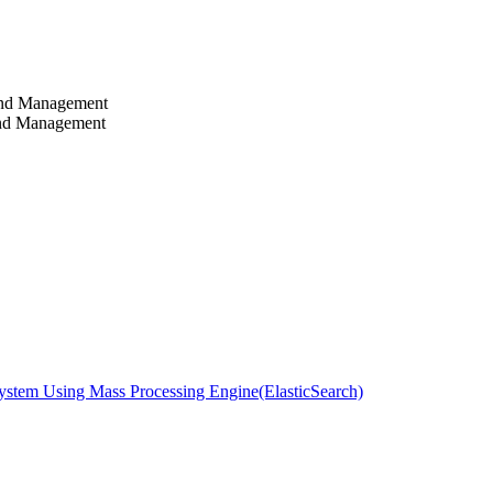
 and Management
 and Management
ystem Using Mass Processing Engine(ElasticSearch)