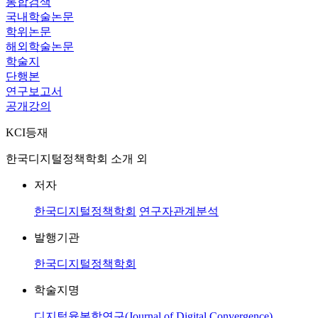
통합검색
국내학술논문
학위논문
해외학술논문
학술지
단행본
연구보고서
공개강의
KCI등재
한국디지털정책학회 소개 외
저자
한국디지털정책학회
연구자관계분석
발행기관
한국디지털정책학회
학술지명
디지털융복합연구(Journal of Digital Convergence)