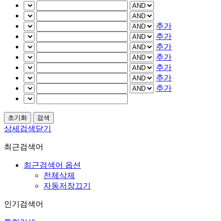
추가
추가
추가
추가
추가
추가
추가
상세검색닫기
최근검색어
최근검색어 옵션
전체삭제
자동저장끄기
인기검색어