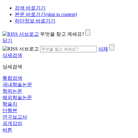
검색 바로가기
본문 바로가기(skip to content)
하단정보 바로가기
무엇을 찾고 계세요?
닫기
삭제
상세검색
상세검색
통합검색
국내학술논문
학위논문
해외학술논문
학술지
단행본
연구보고서
공개강의
버튼