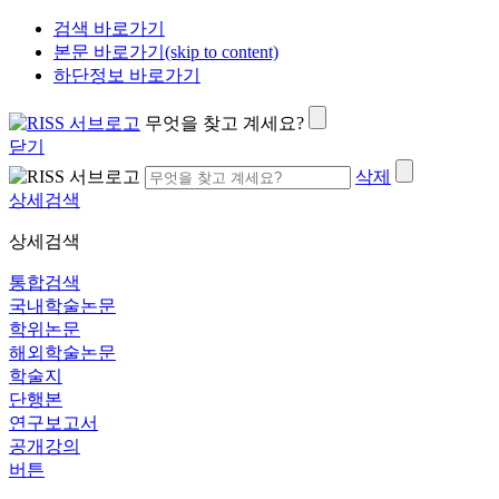
검색 바로가기
본문 바로가기(skip to content)
하단정보 바로가기
무엇을 찾고 계세요?
닫기
삭제
상세검색
상세검색
통합검색
국내학술논문
학위논문
해외학술논문
학술지
단행본
연구보고서
공개강의
버튼