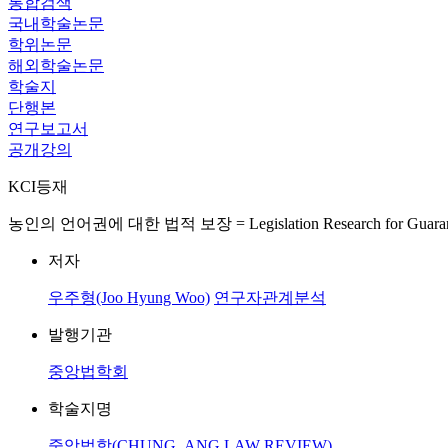
통합검색
국내학술논문
학위논문
해외학술논문
학술지
단행본
연구보고서
공개강의
KCI등재
농인의 언어권에 대한 법적 보장 = Legislation Research for Guaranteeing th
저자
우주형(Joo Hyung Woo)
연구자관계분석
발행기관
중앙법학회
학술지명
중앙법학(CHUNG_ANG LAW REVIEW)