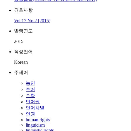
권호사항
Vol.17 No.2 [2015]
발행연도
2015
작성언어
Korean
주제어
농인
수어
수화
언어권
언어차별
인권
human rights
linguicism
linguistic rights