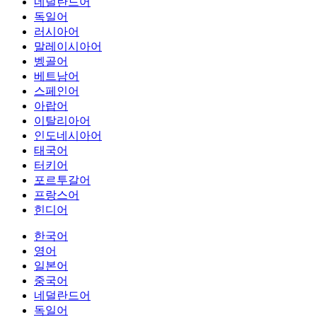
네덜란드어
독일어
러시아어
말레이시아어
벵골어
베트남어
스페인어
아랍어
이탈리아어
인도네시아어
태국어
터키어
포르투갈어
프랑스어
힌디어
한국어
영어
일본어
중국어
네덜란드어
독일어