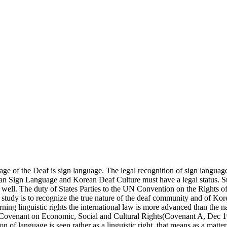
uage of the Deaf is sign language. The legal recognition of sign languag
ean Sign Language and Korean Deaf Culture must have a legal status. 
 well. The duty of States Parties to the UN Convention on the Rights of 
s study is to recognize the true nature of the deaf community and of Ko
ing linguistic rights the international law is more advanced than the nat
Covenant on Economic, Social and Cultural Rights(Covenant A, Dec 196
f language is seen rather as a linguistic right, that means as a matter of