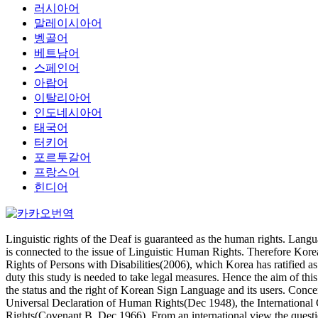
러시아어
말레이시아어
벵골어
베트남어
스페인어
아랍어
이탈리아어
인도네시아어
태국어
터키어
포르투갈어
프랑스어
힌디어
Linguistic rights of the Deaf is guaranteed as the human rights. Lang
is connected to the issue of Linguistic Human Rights. Therefore Kor
Rights of Persons with Disabilities(2006), which Korea has ratified as
duty this study is needed to take legal measures. Hence the aim of thi
the status and the right of Korean Sign Language and its users. Concern
Universal Declaration of Human Rights(Dec 1948), the International 
Rights(Covenant B, Dec 1966). From an international view the question o