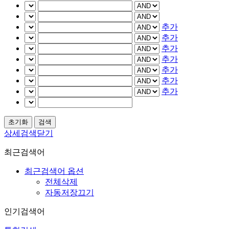
추가
추가
추가
추가
추가
추가
추가
상세검색닫기
최근검색어
최근검색어 옵션
전체삭제
자동저장끄기
인기검색어