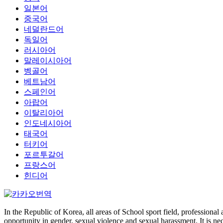
일본어
중국어
네덜란드어
독일어
러시아어
말레이시아어
벵골어
베트남어
스페인어
아랍어
이탈리아어
인도네시아어
태국어
터키어
포르투갈어
프랑스어
힌디어
In the Republic of Korea, all areas of School sport field, professional 
opportunity in gender, sexual violence and sexual harassment. It is ne