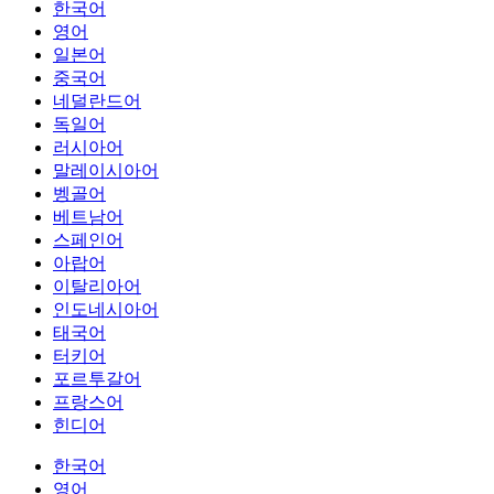
한국어
영어
일본어
중국어
네덜란드어
독일어
러시아어
말레이시아어
벵골어
베트남어
스페인어
아랍어
이탈리아어
인도네시아어
태국어
터키어
포르투갈어
프랑스어
힌디어
한국어
영어