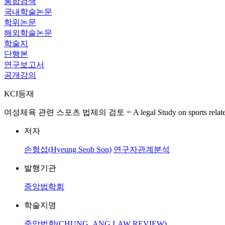
통합검색
국내학술논문
학위논문
해외학술논문
학술지
단행본
연구보고서
공개강의
KCI등재
여성체육 관련 스포츠 법제의 검토 = A legal Study on sports related legi
저자
손형섭(Hyeung Seob Son)
연구자관계분석
발행기관
중앙법학회
학술지명
중앙법학(CHUNG_ANG LAW REVIEW)