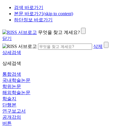
검색 바로가기
본문 바로가기(skip to content)
하단정보 바로가기
무엇을 찾고 계세요?
닫기
삭제
상세검색
상세검색
통합검색
국내학술논문
학위논문
해외학술논문
학술지
단행본
연구보고서
공개강의
버튼