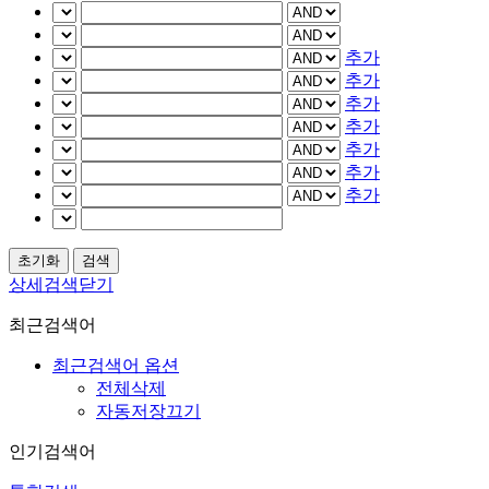
추가
추가
추가
추가
추가
추가
추가
상세검색닫기
최근검색어
최근검색어 옵션
전체삭제
자동저장끄기
인기검색어