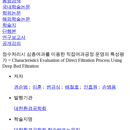
통합검색
국내학술논문
학위논문
해외학술논문
학술지
단행본
연구보고서
공개강의
정수처리시 심층여과를 이용한 직접여과공정 운영의 특성평
가 = Characteristics Evaluation of Direct Filtration Process Using
Deep Bed Filtration
저자
권순범
;
이훈
;
변규식
;
배철호
;
안효원
;
손병용
발행기관
대한환경공학회
학술지명
대한환경공학회 학술발표논문집