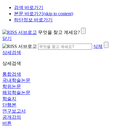
검색 바로가기
본문 바로가기(skip to content)
하단정보 바로가기
무엇을 찾고 계세요?
닫기
삭제
상세검색
상세검색
통합검색
국내학술논문
학위논문
해외학술논문
학술지
단행본
연구보고서
공개강의
버튼