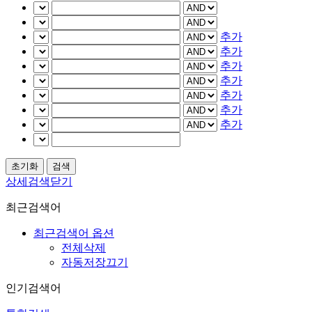
추가
추가
추가
추가
추가
추가
추가
상세검색닫기
최근검색어
최근검색어 옵션
전체삭제
자동저장끄기
인기검색어