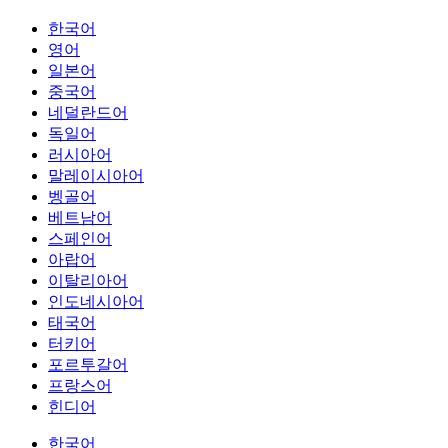
한국어
영어
일본어
중국어
네덜란드어
독일어
러시아어
말레이시아어
벵골어
베트남어
스페인어
아랍어
이탈리아어
인도네시아어
태국어
터키어
포르투갈어
프랑스어
힌디어
한국어