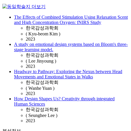
The Effects of Combined Stimulation Using Relaxation Scent
and High Concentration Oxygen: fNIRS Study
한국감성과학회
( Kyu-beom Kim )
2023
A study on emotional design systems based on Bloom's three-
stage learning model.
한국감성과학회
( Lee Jinyoung )
2023
Headway to Pathway: Exploring the Nexus between Head
Movements and Emotional States in Walks
한국감성과학회
( Wanhe Yuan )
2023
How Design Shapes Us? Creativity through integrated
Human Sciences
한국감성과학회
( Seunghee Lee )
2023
분석정보