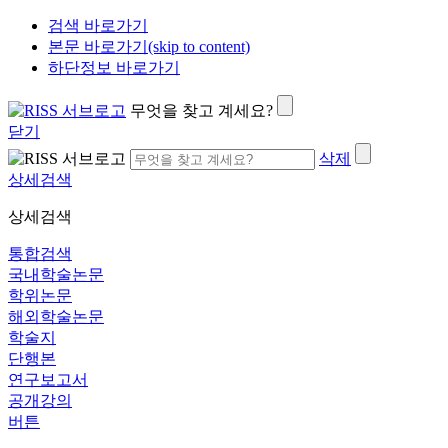
검색 바로가기
본문 바로가기(skip to content)
하단정보 바로가기
무엇을 찾고 계세요?
닫기
삭제
상세검색
상세검색
통합검색
국내학술논문
학위논문
해외학술논문
학술지
단행본
연구보고서
공개강의
버튼