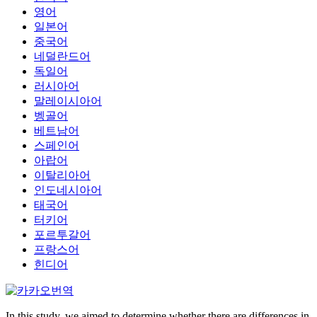
영어
일본어
중국어
네덜란드어
독일어
러시아어
말레이시아어
벵골어
베트남어
스페인어
아랍어
이탈리아어
인도네시아어
태국어
터키어
포르투갈어
프랑스어
힌디어
In this study, we aimed to determine whether there are differences in