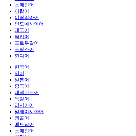
스페인어
아랍어
이탈리아어
인도네시아어
태국어
터키어
포르투갈어
프랑스어
힌디어
한국어
영어
일본어
중국어
네덜란드어
독일어
러시아어
말레이시아어
벵골어
베트남어
스페인어