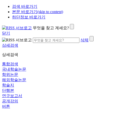
검색 바로가기
본문 바로가기(skip to content)
하단정보 바로가기
무엇을 찾고 계세요?
닫기
삭제
상세검색
상세검색
통합검색
국내학술논문
학위논문
해외학술논문
학술지
단행본
연구보고서
공개강의
버튼