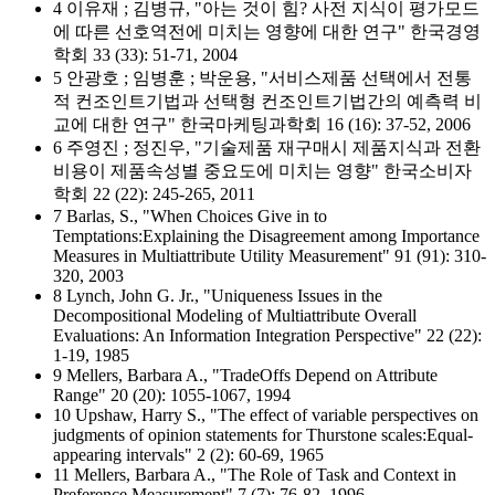
4 이유재 ; 김병규, "아는 것이 힘? 사전 지식이 평가모드
에 따른 선호역전에 미치는 영향에 대한 연구" 한국경영
학회 33 (33): 51-71, 2004
5 안광호 ; 임병훈 ; 박운용, "서비스제품 선택에서 전통
적 컨조인트기법과 선택형 컨조인트기법간의 예측력 비
교에 대한 연구" 한국마케팅과학회 16 (16): 37-52, 2006
6 주영진 ; 정진우, "기술제품 재구매시 제품지식과 전환
비용이 제품속성별 중요도에 미치는 영향" 한국소비자
학회 22 (22): 245-265, 2011
7 Barlas, S., "When Choices Give in to
Temptations:Explaining the Disagreement among Importance
Measures in Multiattribute Utility Measurement" 91 (91): 310-
320, 2003
8 Lynch, John G. Jr., "Uniqueness Issues in the
Decompositional Modeling of Multiattribute Overall
Evaluations: An Information Integration Perspective" 22 (22):
1-19, 1985
9 Mellers, Barbara A., "TradeOffs Depend on Attribute
Range" 20 (20): 1055-1067, 1994
10 Upshaw, Harry S., "The effect of variable perspectives on
judgments of opinion statements for Thurstone scales:Equal-
appearing intervals" 2 (2): 60-69, 1965
11 Mellers, Barbara A., "The Role of Task and Context in
Preference Measurement" 7 (7): 76-82, 1996