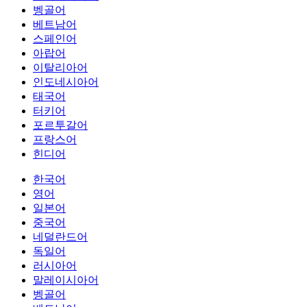
벵골어
베트남어
스페인어
아랍어
이탈리아어
인도네시아어
태국어
터키어
포르투갈어
프랑스어
힌디어
한국어
영어
일본어
중국어
네덜란드어
독일어
러시아어
말레이시아어
벵골어