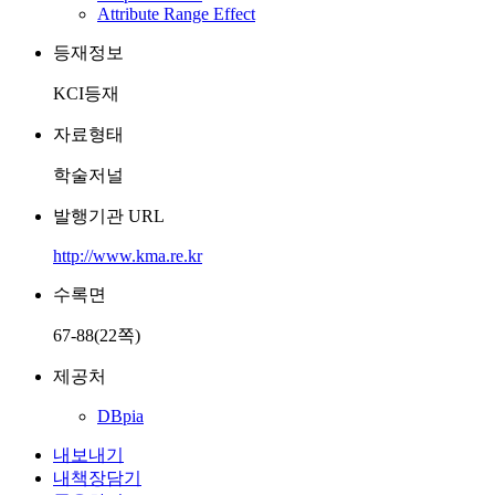
Attribute Range Effect
등재정보
KCI등재
자료형태
학술저널
발행기관 URL
http://www.kma.re.kr
수록면
67-88(22쪽)
제공처
DBpia
내보내기
내책장담기