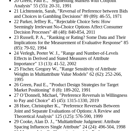
20 Green, Paul E., "Segmenting Markets with Conjoint
Analysis" 55 (55): 20-31, 1991
21 Lichtenstein, Sarah, "Reversal of Preference between Bids
and Choices in Gambling Decisions" 89 (89): 46-55, 1971
22 Parker, Jeffrey R., "Rejectable Choice Sets: How
Seemingly Irrelevant No-Choice Options Affect Consumer
Decision Processes" 48 (48): 840-854, 2011
23 Russell, P. A., "Ranking or Rating? Some Data and Their
Implications for the Measurement of Evaluative Response" 85
(85): 79-92, 1994
24 Verlegh, Peeter W. J., "Range and Number-of-Levels
Effects in Derived and Stated Measures of Attribute
Importance" 13 (13): 41-52, 2002
25 Fischer, Gregory W., "Range Sensitivity of Attribute
Weights in Multiattribute Value Models" 62 (62): 252-266,
1995
26 Green, Paul E., "Product Design Strategies for Target
Market Positioning" 8 (8): 189-202, 1991
27 O’Donnell, Michael, "Preference Reversals in Willingness
to Pay and Choice" 45 (45): 1315-1330, 2019
28 Hsee, Christopher K., "Preference Reversals Between
Joint and Separate Evaluations of Options: A Review and
Theoretical Analysis" 125 (125): 576-590, 1999
29 Cooke, Alan D. J., "Multiattribute Judgment: Attribute
Spacing Influences Single Attribute" 24 (24): 496-504, 1998