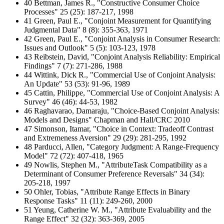
40 Bettman, James R., "Constructive Consumer Choice
Processes" 25 (25): 187-217, 1998
41 Green, Paul E., "Conjoint Measurement for Quantifying
Judgmental Data" 8 (8): 355-363, 1971
42 Green, Paul E., "Conjoint Analysis in Consumer Research:
Issues and Outlook" 5 (5): 103-123, 1978
43 Reibstein, David, "Conjoint Analysis Reliability: Empirical
Findings" 7 (7): 271-286, 1988
44 Wittink, Dick R., "Commercial Use of Conjoint Analysis:
An Update" 53 (53): 91-96, 1989
45 Cattin, Philippe, "Commercial Use of Conjoint Analysis: A
Survey" 46 (46): 44-53, 1982
46 Raghavarao, Damaraju, "Choice-Based Conjoint Analysis:
Models and Designs" Chapman and Hall/CRC 2010
47 Simonson, Itamar, "Choice in Context: Tradeoff Contrast
and Extremeness Aversion" 29 (29): 281-295, 1992
48 Parducci, Allen, "Category Judgment: A Range-Frequency
Model" 72 (72): 407-418, 1965
49 Nowlis, Stephen M., "AttributeTask Compatibility as a
Determinant of Consumer Preference Reversals" 34 (34):
205-218, 1997
50 Ohler, Tobias, "Attribute Range Effects in Binary
Response Tasks" 11 (11): 249-260, 2000
51 Yeung, Catherine W. M., "Attribute Evaluability and the
Range Effect" 32 (32): 363-369, 2005