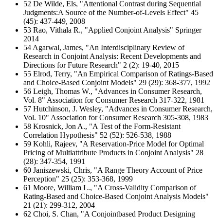
52 De Wilde, Els, "Attentional Contrast during Sequential
Judgments:A Source of the Number-of-Levels Effect" 45
(45): 437-449, 2008
53 Rao, Vithala R., "Applied Conjoint Analysis" Springer
2014
54 Agarwal, James, "An Interdisciplinary Review of
Research in Conjoint Analysis: Recent Developments and
Directions for Future Research" 2 (2): 19-40, 2015
55 Elrod, Terry, "An Empirical Comparison of Ratings-Based
and Choice-Based Conjoint Models" 29 (29): 368-377, 1992
56 Leigh, Thomas W., "Advances in Consumer Research,
Vol. 8" Association for Consumer Research 317-322, 1981
57 Hutchinson, J. Wesley, "Advances in Consumer Research,
Vol. 10" Association for Consumer Research 305-308, 1983
58 Krosnick, Jon A., "A Test of the Form-Resistant
Correlation Hypothesis" 52 (52): 526-538, 1988
59 Kohli, Rajeev, "A Reservation-Price Model for Optimal
Pricing of Multiattribute Products in Conjoint Analysis" 28
(28): 347-354, 1991
60 Janiszewski, Chris, "A Range Theory Account of Price
Perception" 25 (25): 353-368, 1999
61 Moore, William L., "A Cross-Validity Comparison of
Rating-Based and Choice-Based Conjoint Analysis Models"
21 (21): 299-312, 2004
62 Choi, S. Chan, "A Conjointbased Product Designing