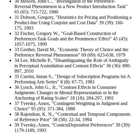
30 Mowen, John C., "Investigation of the Preference-
Reversal Phenomenon in a New Product Introduction Task"
65 (65): 715-722, 1980
31 Dobson, Gregory, "Heuristics for Pricing and Positioning a
Product-line Using Conjoint and Cost Data" 39 (39): 160-
175, 1993
32 Fischer, Gregory W., "Goal-Based Construction of
Preferences:Task Goals and the Prominence Effect" 45 (45):
1057-1075, 1999
33 Grether, David M., "Economic Theory of Choice and the
Preference Reversal Phenomenon" 69 (69): 623-638, 1979
34 Lee, Michelle P., "Disambiguating the Role of Ambiguity
in Perceptual Assimilation and Contrast Effects" 36 (36): 890-
897, 2010
35 Currim, Imran S., "Design of Subscription Programs for A
Performing Arts Series" 8 (8): 67-75, 1981
36 Lynch, John G., Jr., "Contrast Effects in Consumer
Judgments: Changes in Mental Representation or in the
Anchoring of Rating Scales" 18 (18): 284-297, 1991
37 Tversky, Amos, "Contingent Weighting in Judgment and
Choice" 95 (95): 371-384, 1988
38 Rajendran, K. N., "Contextual and Temporal Components
of Reference Price" 58 (58): 22-34, 1994
39 Tversky, Amos, "ContextDependent Preferences" 39 (39):
1179-1189, 1993