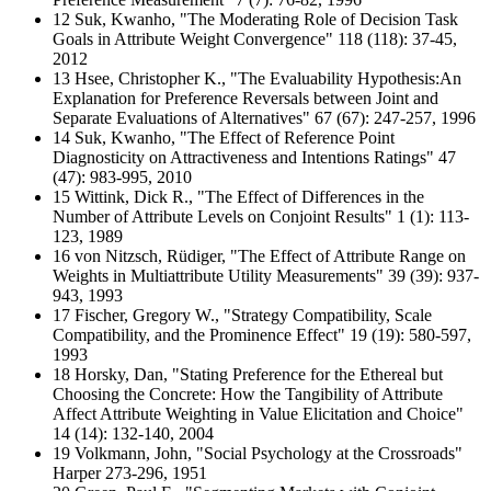
12 Suk, Kwanho, "The Moderating Role of Decision Task
Goals in Attribute Weight Convergence" 118 (118): 37-45,
2012
13 Hsee, Christopher K., "The Evaluability Hypothesis:An
Explanation for Preference Reversals between Joint and
Separate Evaluations of Alternatives" 67 (67): 247-257, 1996
14 Suk, Kwanho, "The Effect of Reference Point
Diagnosticity on Attractiveness and Intentions Ratings" 47
(47): 983-995, 2010
15 Wittink, Dick R., "The Effect of Differences in the
Number of Attribute Levels on Conjoint Results" 1 (1): 113-
123, 1989
16 von Nitzsch, Rüdiger, "The Effect of Attribute Range on
Weights in Multiattribute Utility Measurements" 39 (39): 937-
943, 1993
17 Fischer, Gregory W., "Strategy Compatibility, Scale
Compatibility, and the Prominence Effect" 19 (19): 580-597,
1993
18 Horsky, Dan, "Stating Preference for the Ethereal but
Choosing the Concrete: How the Tangibility of Attribute
Affect Attribute Weighting in Value Elicitation and Choice"
14 (14): 132-140, 2004
19 Volkmann, John, "Social Psychology at the Crossroads"
Harper 273-296, 1951