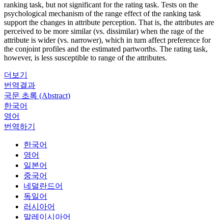
ranking task, but not significant for the rating task. Tests on the
psychological mechanism of the range effect of the ranking task
support the changes in attribute perception. That is, the attributes are
perceived to be more similar (vs. dissimilar) when the rage of the
attribute is wider (vs. narrower), which in turn affect preference for
the conjoint profiles and the estimated partworths. The rating task,
however, is less susceptible to range of the attributes.
더보기
번역결과
국문 초록 (Abstract)
한국어
영어
번역하기
한국어
영어
일본어
중국어
네덜란드어
독일어
러시아어
말레이시아어