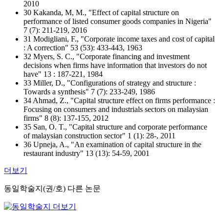
2010
30 Kakanda, M, M., "Effect of capital structure on
performance of listed consumer goods companies in Nigeria"
7 (7): 211-219, 2016
31 Modigliani, F., "Corporate income taxes and cost of capital
: A correction" 53 (53): 433-443, 1963
32 Myers, S. C., "Corporate financing and investment
decisions when firms have information that investors do not
have" 13 : 187-221, 1984
33 Miller, D., "Configurations of strategy and structure :
Towards a synthesis" 7 (7): 233-249, 1986
34 Ahmad, Z., "Capital structure effect on firms performance :
Focusing on consumers and industrials sectors on malaysian
firms" 8 (8): 137-155, 2012
35 San, O. T., "Capital structure and corporate performance
of malaysian construction sector" 1 (1): 28-, 2011
36 Upneja, A., "An examination of capital structure in the
restaurant industry" 13 (13): 54-59, 2001
더보기
동일학술지(권/호) 다른 논문