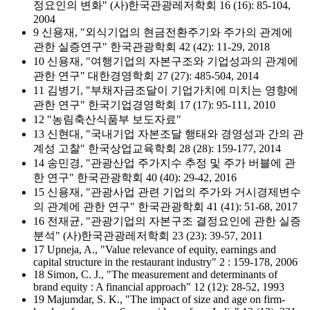
정요인의 변화" (사)한국관광레저학회 16 (16): 85-104,
2004
9 신용재, "외식기업의 현금전환주기와 주가의 관계에
관한 실증연구" 한국관광학회 42 (42): 11-29, 2018
10 신용재, "여행기업의 자본구조와 기업성과의 관계에
관한 연구" 대한경영학회 27 (27): 485-504, 2014
11 김병기, "부채자금조달이 기업가치에 미치는 영향에
관한 연구" 한국기업경영학회 17 (17): 95-111, 2010
12 "농림축산식품부 보도자료"
13 신현대, "국내기업 자본조달 행태와 경영성과 간의 관
계성 고찰" 한국상업교육학회 28 (28): 159-177, 2014
14 송민경, "관광산업 주가지수 추정 및 주가 버블에 관
한 연구" 한국관광학회 40 (40): 29-42, 2016
15 신용재, "관광사업 관련 기업의 주가와 거시경제변수
의 관계에 관한 연구" 한국관광학회 41 (41): 51-68, 2017
16 전재균, "관광기업의 자본구조 결정요인에 관한 실증
분석" (사)한국관광레저학회 23 (23): 39-57, 2011
17 Upneja, A., "Value relevance of equity, earnings and
capital structure in the restaurant industry" 2 : 159-178, 2006
18 Simon, C. J., "The measurement and determinants of
brand equity : A financial approach" 12 (12): 28-52, 1993
19 Majumdar, S. K., "The impact of size and age on firm-