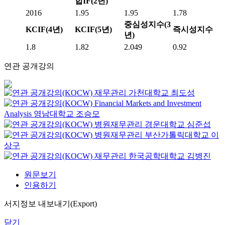
합IF(2년)
2016
1.95
1.95
1.78
중심성지수(3
KCIF(4년)
KCIF(5년)
즉시성지수
년)
1.8
1.82
2.049
0.92
연관 공개강의
재무관리
가천대학교
최도성
Financial Markets and Investment
Analysis
영남대학교
조승모
병원재무관리
경운대학교
심준섭
병원재무관리
부산가톨릭대학교
이
상구
재무관리
한국공학대학교
김병진
원문보기
인용하기
서지정보 내보내기(Export)
닫기