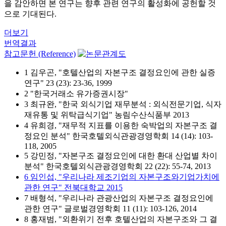
을 감안하면 본 연구는 향후 관련 연구의 활성화에 공헌할 것
으로 기대된다.
더보기
번역결과
참고문헌 (Reference)
1 김우곤, "호텔산업의 자본구조 결정요인에 관한 실증
연구" 23 (23): 23-36, 1999
2 "한국거래소 유가증권시장"
3 최규완, "한국 외식기업 재무분석 : 외식전문기업, 식자
재유통 및 위탁급식기업" 농림수산식품부 2013
4 유희경, "재무적 지표를 이용한 숙박업의 자본구조 결
정요인 분석" 한국호텔외식관광경영학회 14 (14): 103-
118, 2005
5 강민정, "자본구조 결정요인에 대한 환대 산업별 차이
분석" 한국호텔외식관광경영학회 22 (22): 55-74, 2013
6 임인섭, "우리나라 제조기업의 자본구조와기업가치에
관한 연구" 전북대학교 2015
7 배형석, "우리나라 관광산업의 자본구조 결정요인에
관한 연구" 글로벌경영학회 11 (11): 103-126, 2014
8 홍재범, "외환위기 전후 호텔산업의 자본구조와 그 결