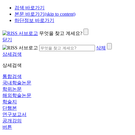
검색 바로가기
본문 바로가기(skip to content)
하단정보 바로가기
무엇을 찾고 계세요?
닫기
삭제
상세검색
상세검색
통합검색
국내학술논문
학위논문
해외학술논문
학술지
단행본
연구보고서
공개강의
버튼