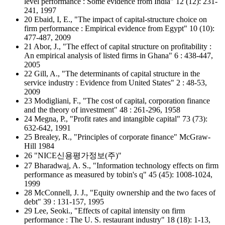
level performance : Some evidence from India" 12 (12): 231-
241, 1997
20 Ebaid, I, E., "The impact of capital‐structure choice on
firm performance : Empirical evidence from Egypt" 10 (10):
477-487, 2009
21 Abor, J., "The effect of capital structure on profitability :
An empirical analysis of listed firms in Ghana" 6 : 438-447,
2005
22 Gill, A., "The determinants of capital structure in the
service industry : Evidence from United States" 2 : 48-53,
2009
23 Modigliani, F., "The cost of capital, corporation finance
and the theory of investment" 48 : 261-296, 1958
24 Megna, P., "Profit rates and intangible capital" 73 (73):
632-642, 1991
25 Brealey, R., "Principles of corporate finance" McGraw-
Hill 1984
26 "NICE신용평가정보(주)"
27 Bharadwaj, A. S., "Information technology effects on firm
performance as measured by tobin's q" 45 (45): 1008-1024,
1999
28 McConnell, J. J., "Equity ownership and the two faces of
debt" 39 : 131-157, 1995
29 Lee, Seoki., "Effects of capital intensity on firm
performance : The U. S. restaurant industry" 18 (18): 1-13,