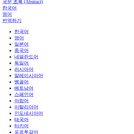
국문 초록 (Abstract)
한국어
영어
번역하기
한국어
영어
일본어
중국어
네덜란드어
독일어
러시아어
말레이시아어
벵골어
베트남어
스페인어
아랍어
이탈리아어
인도네시아어
태국어
터키어
포르투갈어