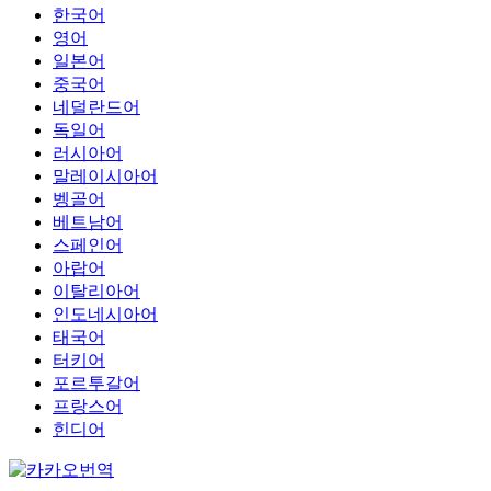
한국어
영어
일본어
중국어
네덜란드어
독일어
러시아어
말레이시아어
벵골어
베트남어
스페인어
아랍어
이탈리아어
인도네시아어
태국어
터키어
포르투갈어
프랑스어
힌디어