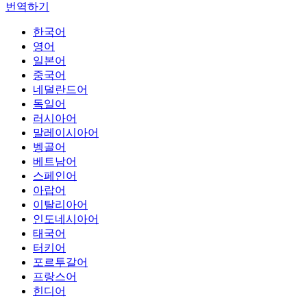
번역하기
한국어
영어
일본어
중국어
네덜란드어
독일어
러시아어
말레이시아어
벵골어
베트남어
스페인어
아랍어
이탈리아어
인도네시아어
태국어
터키어
포르투갈어
프랑스어
힌디어