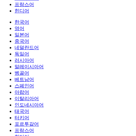
프랑스어
힌디어
한국어
영어
일본어
중국어
네덜란드어
독일어
러시아어
말레이시아어
벵골어
베트남어
스페인어
아랍어
이탈리아어
인도네시아어
태국어
터키어
포르투갈어
프랑스어